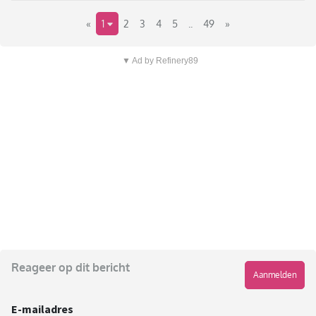
«
1
2
3
4
5
..
49
»
▼ Ad by Refinery89
Reageer op dit bericht
Aanmelden
E-mailadres