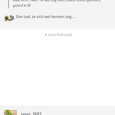
Maar echt....wat?? Ik heb nog nooit zoiets stoms gehoord
geloof ik 🤣
Dan laat ze zich wel kennen zeg....
▼ Ad by Refinery89
noas_1993