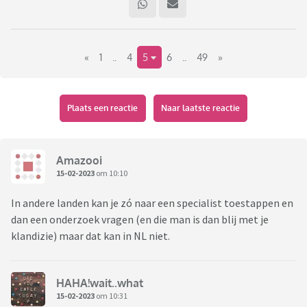
«
1
..
4
5
6
..
49
»
Plaats een reactie
Naar laatste reactie
Amazooi
15-02-2023
om 10:10
In andere landen kan je zó naar een specialist toestappen en
dan een onderzoek vragen (en die man is dan blij met je
klandizie) maar dat kan in NL niet.
HAHA!wait..what
15-02-2023
om 10:31