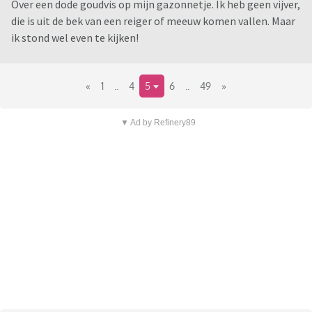
Over een dode goudvis op mijn gazonnetje. Ik heb geen vijver,
die is uit de bek van een reiger of meeuw komen vallen. Maar
ik stond wel even te kijken!
«
1
..
4
5
6
..
49
»
▼ Ad by Refinery89