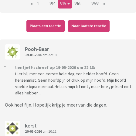
«
1
..
914
915
916
..
959
»
Plaats een reactie
Naar laatste reactie
Pooh-Bear
19-05-2026
om 22:38
lientje69 schreef op 19-05-2026 om 22:18:
Hier blij met een eerste hele dag een helder hoofd. Geen
hersenmist. Geen hoofdpijn of druk op mijn hoofd. Mijn hoofd
voelde bijna normaal. Helaas mijn lijf niet , maar hee , je kunt niet
alles hebben...
Ook heel fijn. Hopelijk krijg je meer van die dagen.
kerst
20-05-2026
om 10:12