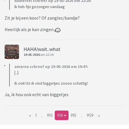
Auwereel schreef op 19-05-2026 om 22:20:
Ik heb fijn gezongen vandaag
Zit je bij een koor? Of zangles/bandje?
Heerlijk als je kan zingen
HAHA!wait..what
19-05-2026
om 22:34
amarna schreef op 19-05-2026 om 19:47:
[..]
Ik ook! En ik vind biggetjes zoooo schattig!
Ja, ik hou ook echt van biggetjes
«
1
..
913
914
915
..
959
»