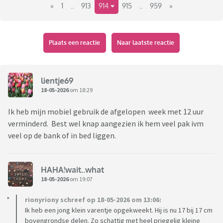
«
1
..
913
914
915
..
959
»
Plaats een reactie
Naar laatste reactie
lientje69
18-05-2026
om 18:29
Ik heb mijn mobiel gebruik de afgelopen week met 12 uur
verminderd. Best wel knap aangezien ik hem veel pak ivm
veel op de bank of in bed liggen.
HAHA!wait..what
18-05-2026
om 19:07
rionyriony schreef op 18-05-2026 om 13:06:
Ik heb een jong klein varentje opgekweekt. Hij is nu 17 bij 17 cm
bovengrondse delen. Zo schattig met heel priegelig kleine