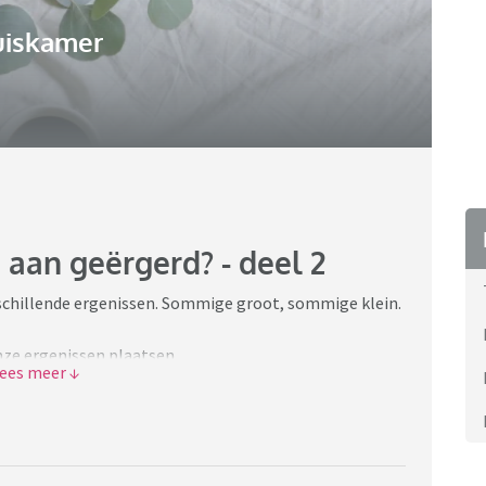
uiskamer
 aan geërgerd? - deel 2
schillende ergenissen. Sommige groot, sommige klein.
nze ergenissen plaatsen.
maar niet op een vervelende, belerende manier is.