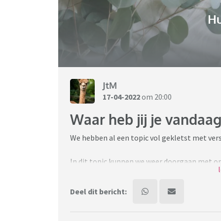
H
JtM
17-04-2022
om 20:00
Waar heb jij je vandaag
We hebben al een topic vol gekletst met ver
In dit topic kunnen we weer doorgaan met o
Deel dit bericht:
Let wel: op elkaar reageren mag, als het 