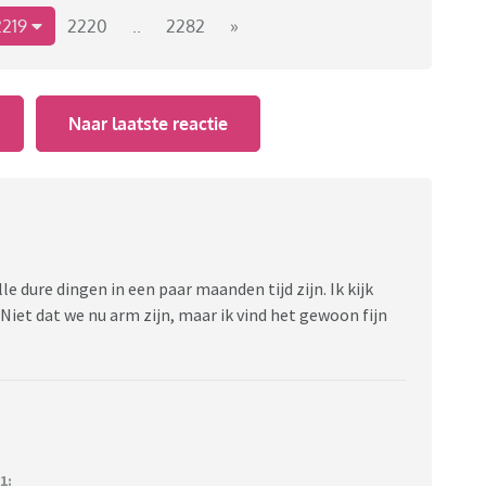
2219
2220
..
2282
»
Naar laatste reactie
alle dure dingen in een paar maanden tijd zijn. Ik kijk
Niet dat we nu arm zijn, maar ik vind het gewoon fijn
1: