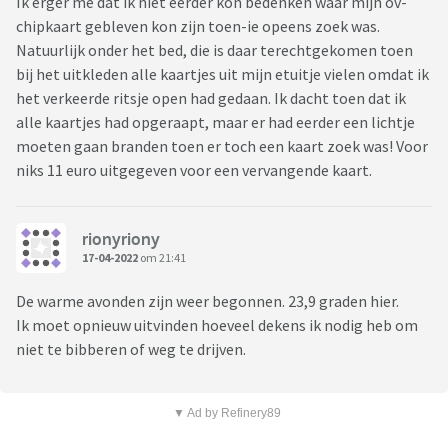
Ik erger me dat ik niet eerder kon bedenken waar mijn ov-
chipkaart gebleven kon zijn toen-ie opeens zoek was.
Natuurlijk onder het bed, die is daar terechtgekomen toen
bij het uitkleden alle kaartjes uit mijn etuitje vielen omdat ik
het verkeerde ritsje open had gedaan. Ik dacht toen dat ik
alle kaartjes had opgeraapt, maar er had eerder een lichtje
moeten gaan branden toen er toch een kaart zoek was! Voor
niks 11 euro uitgegeven voor een vervangende kaart.
rionyriony
17-04-2022
om 21:41
De warme avonden zijn weer begonnen. 23,9 graden hier.
Ik moet opnieuw uitvinden hoeveel dekens ik nodig heb om
niet te bibberen of weg te drijven.
▼ Ad by Refinery89