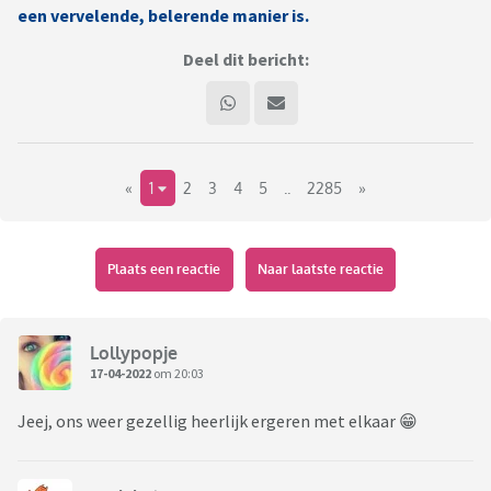
een vervelende, belerende manier is.
Deel dit bericht:
«
1
2
3
4
5
..
2285
»
Plaats een reactie
Naar laatste reactie
Lollypopje
17-04-2022
om 20:03
Jeej, ons weer gezellig heerlijk ergeren met elkaar 😁