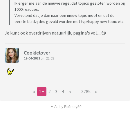
Ik erger me aan de nieuwe regel dat topics gesloten worden bij
1000 reacties.
Vervelend dat je dan naar een nieuw topic moet en dat de
eerste bladzijdes gevuld worden met tvp/happy new topic etc.
Je kunt ook overdrijven natuurlijk, pagina's vol.....😏
Cookielover
17-04-2022
om 22:05
«
1
2
3
4
5
..
2285
»
▼ Ad by Refinery89