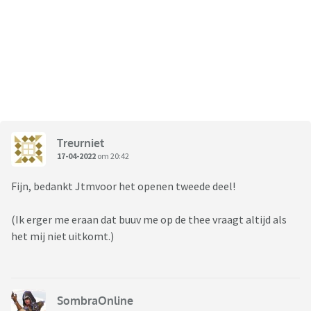
Treurniet
17-04-2022
om 20:42
Fijn, bedankt Jtmvoor het openen tweede deel!
(Ik erger me eraan dat buuv me op de thee vraagt altijd als
het mij niet uitkomt.)
SombraOnline