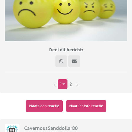
Deel dit bericht:
«
1
2
»
Plaats een reactie
Naar laatste reactie
CavernousSanddollar80