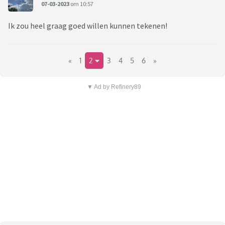
07-03-2023
om 10:57
Ik zou heel graag goed willen kunnen tekenen!
«
1
2
3
4
5
6
»
▼ Ad by Refinery89