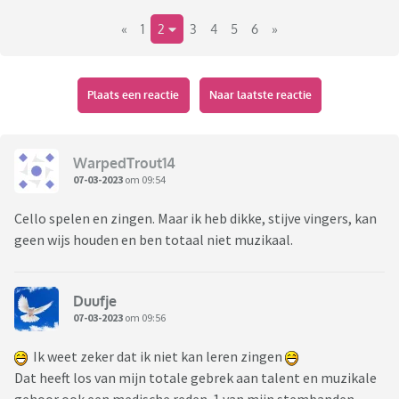
«
1
2
3
4
5
6
»
Plaats een reactie
Naar laatste reactie
WarpedTrout14
07-03-2023
om 09:54
Cello spelen en zingen. Maar ik heb dikke, stijve vingers, kan
geen wijs houden en ben totaal niet muzikaal.
Duufje
07-03-2023
om 09:56
Ik weet zeker dat ik niet kan leren zingen
Dat heeft los van mijn totale gebrek aan talent en muzikale