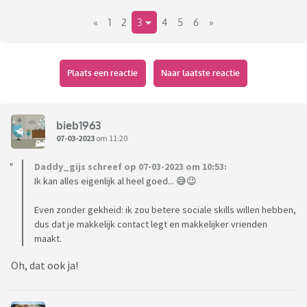
«
1
2
3
4
5
6
»
Plaats een reactie
Naar laatste reactie
bieb1963
07-03-2023
om 11:20
Daddy_gijs schreef op 07-03-2023 om 10:53:
Ik kan alles eigenlijk al heel goed... 😅😉
Even zonder gekheid: ik zou betere sociale skills willen hebben,
dus dat je makkelijk contact legt en makkelijker vrienden
maakt.
Oh, dat ook ja!