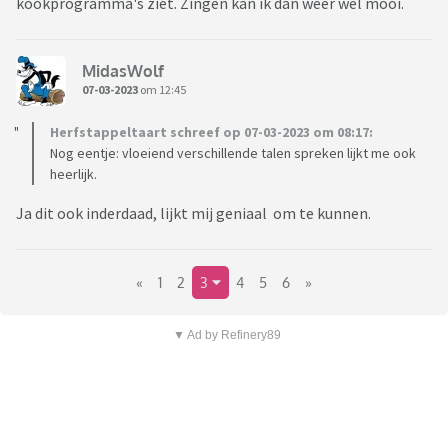
kookprogramma's ziet. Zingen kan ik dan weer wel mooi.
MidasWolf
07-03-2023
om 12:45
Herfstappeltaart schreef op 07-03-2023 om 08:17:
Nog eentje: vloeiend verschillende talen spreken lijkt me ook
heerlijk.
Ja dit ook inderdaad, lijkt mij geniaal om te kunnen.
«
1
2
3
4
5
6
»
▼ Ad by Refinery89