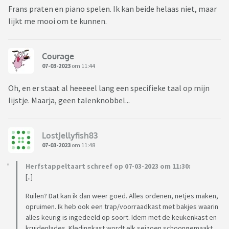
Frans praten en piano spelen. Ik kan beide helaas niet, maar
lijkt me mooi om te kunnen.
Courage
07-03-2023
om 11:44
Oh, en er staat al heeeeel lang een specifieke taal op mijn
lijstje. Maarja, geen talenknobbel...
LostJellyfish83
07-03-2023
om 11:48
Herfstappeltaart schreef op 07-03-2023 om 11:30:
[..]
Ruilen? Dat kan ik dan weer goed. Alles ordenen, netjes maken,
opruimen. Ik heb ook een trap/voorraadkast met bakjes waarin
alles keurig is ingedeeld op soort. Idem met de keukenkast en
kruidenlades. Kledingkast wordt elk seizoen schoongemaakt