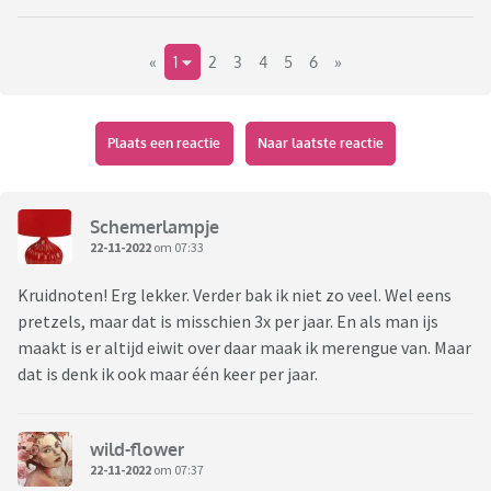
«
1
2
3
4
5
6
»
Plaats een reactie
Naar laatste reactie
Schemerlampje
22-11-2022
om 07:33
Kruidnoten! Erg lekker. Verder bak ik niet zo veel. Wel eens
pretzels, maar dat is misschien 3x per jaar. En als man ijs
maakt is er altijd eiwit over daar maak ik merengue van. Maar
dat is denk ik ook maar één keer per jaar.
wild-flower
22-11-2022
om 07:37