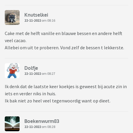
Knutselkei
22-11-2022
om 08:16
Cake met de helft vanille en blauwe bessen en andere helft
veel cacao.
Allebei om uit te proberen. Vond zelf de bessen t lekkerste.
Dolfje
22-11-2022
om 08:27
Ik denk dat de laatste keer koekjes is geweest bij acute zin in
iets en verder niks in huis.
Ik bak niet zo heel veel tegenwoordig want op dieet.
Boekenwurm83
22-11-2022
om 08:28