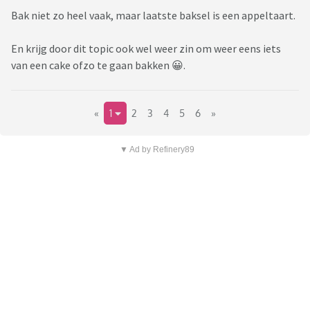
Bak niet zo heel vaak, maar laatste baksel is een appeltaart.
En krijg door dit topic ook wel weer zin om weer eens iets
van een cake ofzo te gaan bakken 😀.
«
1
2
3
4
5
6
»
▼ Ad by Refinery89