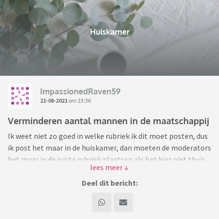
Huiskamer
ImpassionedRaven59
21-08-2021
om 23:36
Verminderen aantal mannen in de maatschappij
Ik weet niet zo goed in welke rubriek ik dit moet posten, dus
ik post het maar in de huiskamer, dan moeten de moderators
het maar in de juiste rubriek plaatsen als het hier niet thuis
hoort.
Deel dit bericht:
Ik ga hier een controversieel onderwerp aansnijden, namelijk
het verminderen van het aantal mannen in de maatschappij.
Het is een idee dat sommige feministes ook aanhangen,