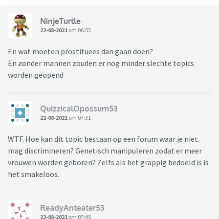
NinjeTurtle
22-08-2021
om 06:53
En wat moeten prostituees dan gaan doen?
En zonder mannen zouden er nog minder slechte topics
worden geopend
QuizzicalOpossum53
22-08-2021
om 07:31
WTF. Hoe kan dit topic bestaan op een forum waar je niet
mag discrimineren? Genetisch manipuleren zodat er meer
vrouwen worden geboren? Zelfs als het grappig bedoeld is is
het smakeloos.
ReadyAnteater53
22-08-2021
om 07:45