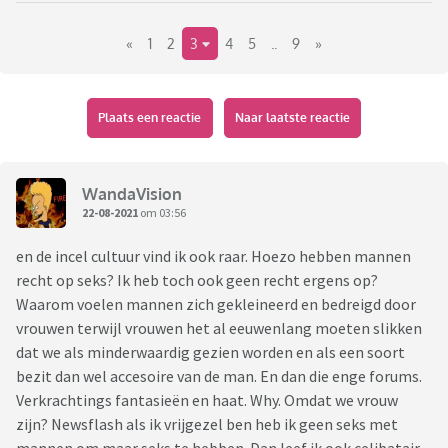
maar eerlijk gezegd zie ik er ook wel wat in, al ben ik dan zelf
«
1
2
3
4
5
..
9
»
een man.
Wat betreft de positie van de man in de maatschappij denk ik
dat we wel de conclusie kunnen trekken dat de man in
Plaats een reactie
Naar laatste reactie
toenemende mate nutteloos is geworden.
Vrouwen kunnen in principe hetzelfde werk doen als
WandaVision
mannen. Er is in principe geen werk waarvoor alleen mannen
22-08-2021
om 03:56
geschikt zouden zijn. Mannen hebben gemiddeld meer
en de incel cultuur vind ik ook raar. Hoezo hebben mannen
spierkracht dan vrouwen en zijn daardoor voor bepaalde
recht op seks? Ik heb toch ook geen recht ergens op?
banen beter geschikt, maar de moderne maatschappij is
Waarom voelen mannen zich gekleineerd en bedreigd door
inmiddels dermate gemechaniseerd dat aantal banen
vrouwen terwijl vrouwen het al eeuwenlang moeten slikken
waarvoor dat een rol speelt, heel klein is geworden.
dat we als minderwaardig gezien worden en als een soort
bezit dan wel accesoire van de man. En dan die enge forums.
Verder blijkt dat mannen over het algemeen gewoon gemist
Verkrachtings fantasieën en haat. Why. Omdat we vrouw
kunnen worden en nauwelijks een meerwaarde hebben. Daar
zijn? Newsflash als ik vrijgezel ben heb ik geen seks met
staat tegenover dat mannen voor behoorlijk wat overlast