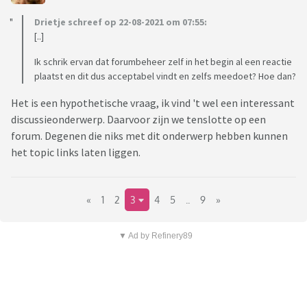
Drietje schreef op 22-08-2021 om 07:55:
[..]
Ik schrik ervan dat forumbeheer zelf in het begin al een reactie
plaatst en dit dus acceptabel vindt en zelfs meedoet? Hoe dan?
Het is een hypothetische vraag, ik vind 't wel een interessant
discussieonderwerp. Daarvoor zijn we tenslotte op een
forum. Degenen die niks met dit onderwerp hebben kunnen
het topic links laten liggen.
«
1
2
3
4
5
..
9
»
▼ Ad by Refinery89