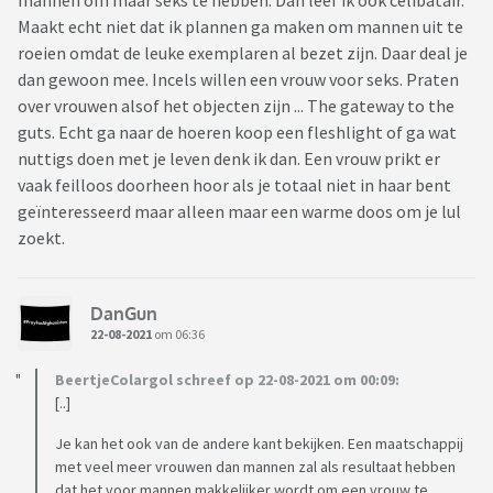
mannen om maar seks te hebben. Dan leef ik ook celibatair.
zorgen. Zo wordt het merendeel van de misdrijven gepleegd
Maakt echt niet dat ik plannen ga maken om mannen uit te
door mannen. Vrouwen maken onder de populatie
roeien omdat de leuke exemplaren al bezet zijn. Daar deal je
gedetineerden minder dan 10% uit.
dan gewoon mee. Incels willen een vrouw voor seks. Praten
over vrouwen alsof het objecten zijn ... The gateway to the
Het enige waar mannen nog voor nodig zijn, is om kinderen
guts. Echt ga naar de hoeren koop een fleshlight of ga wat
te verwekken. Daarvoor heb je nog steeds een vrouw en een
nuttigs doen met je leven denk ik dan. Een vrouw prikt er
man nodig.
vaak feilloos doorheen hoor als je totaal niet in haar bent
geïnteresseerd maar alleen maar een warme doos om je lul
Al met al kom ik tot de conclusie dat we misschien moeten
zoekt.
streven naar een maatschappij met veel minder mannen en
waar vrouwen dus ruim in de meerderheid zijn. Dat kan in
principe op een vreedzame wijze tot stand gebracht worden,
DanGun
want er bestaan technieken om voor de conceptie het
22-08-2021
om 06:36
geslacht van een kind te kiezen.
BeertjeColargol schreef op 22-08-2021 om 00:09:
[..]
Je kan het ook van de andere kant bekijken. Een maatschappij
met veel meer vrouwen dan mannen zal als resultaat hebben
dat het voor mannen makkelijker wordt om een vrouw te