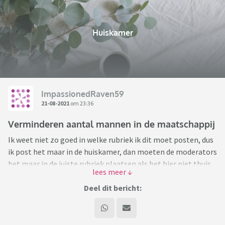
Huiskamer
ImpassionedRaven59
21-08-2021
om 23:36
Verminderen aantal mannen in de maatschappij
Ik weet niet zo goed in welke rubriek ik dit moet posten, dus
ik post het maar in de huiskamer, dan moeten de moderators
het maar in de juiste rubriek plaatsen als het hier niet thuis
hoort.
Deel dit bericht:
Ik ga hier een controversieel onderwerp aansnijden, namelijk
het verminderen van het aantal mannen in de maatschappij.
Het is een idee dat sommige feministes ook aanhangen,