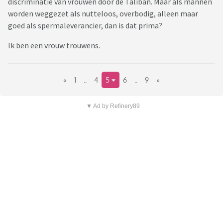
discriminatie van vrouwen door de Taliban. Maar als mannen
worden weggezet als nutteloos, overbodig, alleen maar
goed als spermaleverancier, dan is dat prima?
Ik ben een vrouw trouwens.
«
1
..
4
5
6
..
9
»
▼ Ad by Refinery89