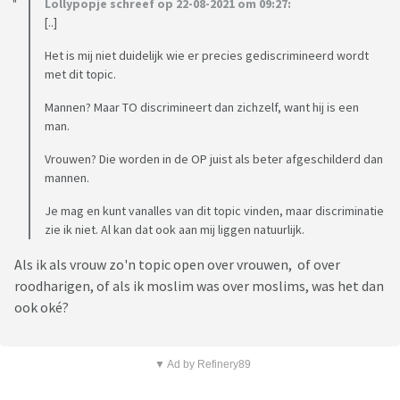
Lollypopje schreef op 22-08-2021 om 09:27:
[..]
Het is mij niet duidelijk wie er precies gediscrimineerd wordt
met dit topic.
Mannen? Maar TO discrimineert dan zichzelf, want hij is een
man.
Vrouwen? Die worden in de OP juist als beter afgeschilderd dan
mannen.
Je mag en kunt vanalles van dit topic vinden, maar discriminatie
zie ik niet. Al kan dat ook aan mij liggen natuurlijk.
Als ik als vrouw zo'n topic open over vrouwen, of over
roodharigen, of als ik moslim was over moslims, was het dan
ook oké?
▼ Ad by Refinery89