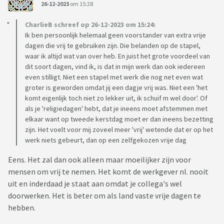
26-12-2023
om 15:28
CharlieB schreef op 26-12-2023 om 15:24:
Ik ben persoonlijk helemaal geen voorstander van extra vrije
dagen die vrij te gebruiken zijn. Die belanden op de stapel,
waar ik altijd wat van over heb. En juist het grote voordeel van
dit soort dagen, vind ik, is dat in mijn werk dan ook iedereen
even stilligt. Niet een stapel met werk die nog net even wat
groter is geworden omdat jij een dagje vrij was. Niet een 'het
komt eigenlijk toch niet zo lekker uit, ik schuif m wel door'. Of
als je 'religiedagen' hebt, dat je ineens moet afstemmen met
elkaar want op tweede kerstdag moet er dan ineens bezetting
zijn. Het voelt voor mij zoveel meer 'vrij' wetende dat er op het
werk niets gebeurt, dan op een zelfgekozen vrije dag
Eens. Het zal dan ook alleen maar moeilijker zijn voor
mensen om vrij te nemen. Het komt de werkgever nl. nooit
uit en inderdaad je staat aan omdat je collega's wel
doorwerken. Het is beter om als land vaste vrije dagen te
hebben.