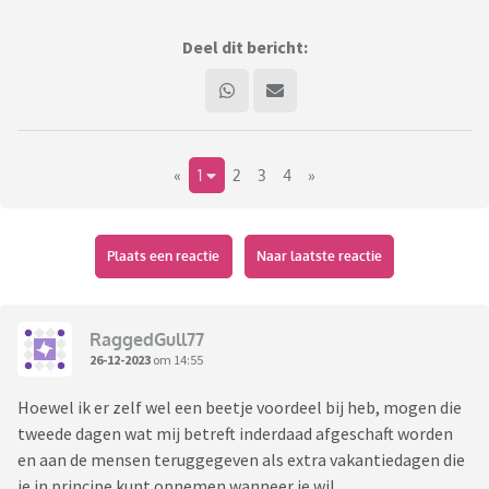
Deel dit bericht:
«
1
2
3
4
»
Plaats een reactie
Naar laatste reactie
RaggedGull77
26-12-2023
om 14:55
Hoewel ik er zelf wel een beetje voordeel bij heb, mogen die
tweede dagen wat mij betreft inderdaad afgeschaft worden
en aan de mensen teruggegeven als extra vakantiedagen die
je in principe kunt opnemen wanneer je wil.