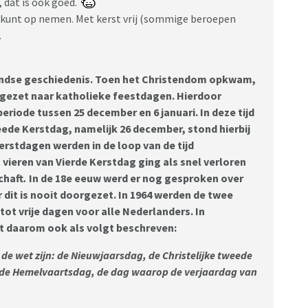
, dat is ook goed.
 vrij kunt op nemen. Met kerst vrij (sommige beroepen
.
landse geschiedenis. Toen het Christendom opkwam,
mgezet naar katholieke feestdagen. Hierdoor
eriode tussen 25 december en 6 januari. In deze tijd
ede Kerstdag, namelijk 26 december, stond hierbij
Kerstdagen werden in de loop van de tijd
ieren van Vierde Kerstdag ging als snel verloren
chaft
.
In de 18e eeuw werd er nog gesproken over
dit is nooit doorgezet. In 1964 werden de twee
ot vrije dagen voor alle Nederlanders. In
t daarom ook als volgt beschreven:
de wet zijn: de Nieuwjaarsdag, de Christelijke tweede
, de Hemelvaartsdag, de dag waarop de verjaardag van