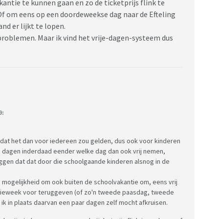
antie te kunnen gaan en zo de ticketprijs flink te
 Of om eens op een doordeweekse dag naar de Efteling
nd er lijkt te lopen.
 problemen. Maar ik vind het vrije-dagen-systeem dus
9:
 dat het dan voor iedereen zou gelden, dus ook voor kinderen
ije dagen inderdaad eender welke dag dan ook vrij nemen,
zeggen dat dat door die schoolgaande kinderen alsnog in de
e mogelijkheid om ook buiten de schoolvakantie om, eens vrij
ntieweek voor teruggeven (of zo'n tweede paasdag, tweede
 ik in plaats daarvan een paar dagen zelf mocht afkruisen.