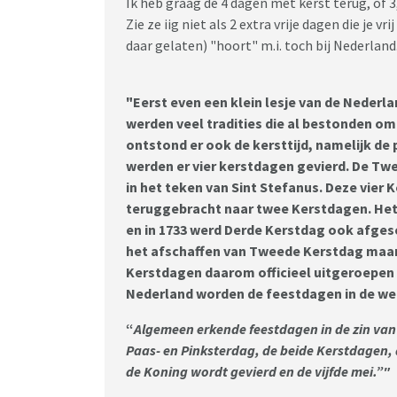
Ik heb graag de 4 dagen met kerst terug, of 3
Zie ze iig niet als 2 extra vrije dagen die je
daar gelaten) "hoort" m.i. toch bij Nederland
"Eerst even een klein lesje van de Neder
werden veel tradities die al bestonden o
ontstond er ook de kersttijd, namelijk de p
werden er vier kerstdagen gevierd. De Twe
in het teken van Sint Stefanus. Deze vier 
teruggebracht naar twee Kerstdagen. Het v
en in 1733 werd Derde Kerstdag ook afges
het afschaffen van Tweede Kerstdag maar 
Kerstdagen daarom officieel uitgeroepen t
Nederland worden de feestdagen in de we
“
Algemeen erkende feestdagen in de zin van 
Paas- en Pinksterdag, de beide Kerstdagen
de Koning wordt gevierd en de vijfde mei.”"