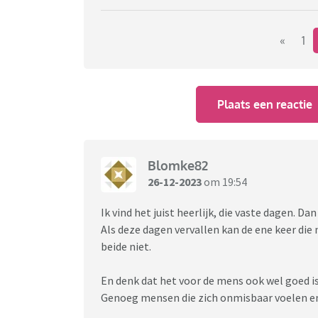
open, vrachtverkeer is onderweg enz. Mense
beschouwen een tweede feestdag gewoon als 
Plus dat een groot deel van de inwoners hier 
«
1
Zomaar een idee, zou het niet handiger zijn 
die naar eigen believen gebruikt kan worden 
Plaats een reactie
saillant detail, de parkeerplaats van de bek
leeg, dat komt dan weer bijna nooit voor……
Blomke82
26-12-2023
om 19:54
Ik vind het juist heerlijk, die vaste dagen. D
Als deze dagen vervallen kan de ene keer die 
beide niet.
En denk dat het voor de mens ook wel goed is 
Genoeg mensen die zich onmisbaar voelen en