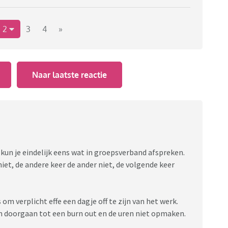
n doen boodschappen, naar de bouwmarkt etc. en
een extra vrij dag.
vanuit religieuze redenen geen kerst vieren.
2
3
4
»
werknemers een aantal “religiedagen” per jaar te geven
?
Naar laatste reactie
ende buitensexlocatie hier in het rayon was vandaag wel
.
an kun je eindelijk eens wat in groepsverband afspreken.
niet, de andere keer de ander niet, de volgende keer
om verplicht effe een dagje off te zijn van het werk.
 doorgaan tot een burn out en de uren niet opmaken.