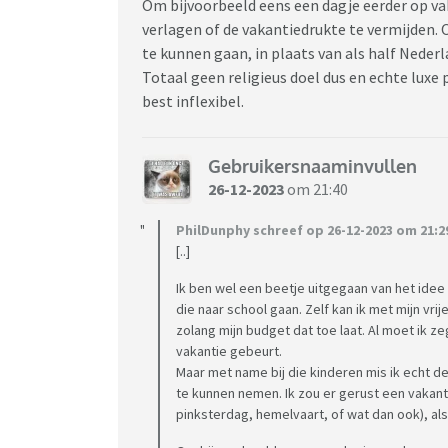
Om bijvoorbeeld eens een dagje eerder op vak
verlagen of de vakantiedrukte te vermijden.
te kunnen gaan, in plaats van als half Nederla
Totaal geen religieus doel dus en echte luxe
best inflexibel.
Gebruikersnaaminvullen
26-12-2023
om 21:40
PhilDunphy schreef op 26-12-2023 om 21:2
[..]
Ik ben wel een beetje uitgegaan van het idee
die naar school gaan. Zelf kan ik met mijn vr
zolang mijn budget dat toe laat. Al moet ik 
vakantie gebeurt.
Maar met name bij die kinderen mis ik echt d
te kunnen nemen. Ik zou er gerust een vaka
pinksterdag, hemelvaart, of wat dan ook), als