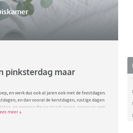
uiskamer
en pinksterdag maar
roep, en werk dus ook al jaren ook met de feestdagen.
stdagen, en dan vooral de kerstdagen, rustige dagen
loten, en mensen die op straat waren, waren op weg
o.i.d.
ad, op zo’n dag als vandaag eigenlijk een gewone
s het net zo druk als een normale dag, alle winkels zijn