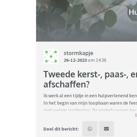
H
stormkapje
26-12-2023
om 14:36
Tweede kerst-, paas-, 
afschaffen?
Ik werk al een tijdje in een hulpverlenend be
In het begin van mijn loopbaan waren de fee
met weinig incidenten. De winkels waren ges
naar familie of bekenden voor een kerstdiner 
Tegenwoordig is het, zeker hier in de randst
Deel dit bericht:
dinsdag qua aantallen incidenten. Op straat i