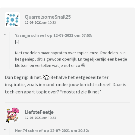
QuarrelsomeSnail25
12-07-2021
om 10:32
Yasmjjn schreef op 12-07-2021 om 07:53:
[..]
Niet roddelen maar napraten over topics enzo. Roddelen is in
het geniep, dit is gewoon openlijk. En tegelijkertijd een beetje
kletsen en vertellen wat je eet enzo 🤪
Dan begrijp ik het.
Behalve het eetgedeelte ter
inspiratie, zoals iemand onder jouw bericht schreef. Daar is
toch een apart topic over? *mosterd zie ik net*
LiefsteFeetje
12-07-2021
om 10:33
Hen74 schreef op 12-07-2021 om 10:32: