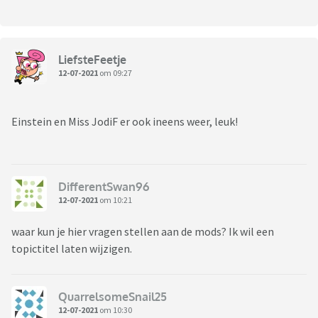
LiefsteFeetje
12-07-2021
om 09:27
Einstein en Miss JodiF er ook ineens weer, leuk!
DifferentSwan96
12-07-2021
om 10:21
waar kun je hier vragen stellen aan de mods? Ik wil een
topictitel laten wijzigen.
QuarrelsomeSnail25
12-07-2021
om 10:30