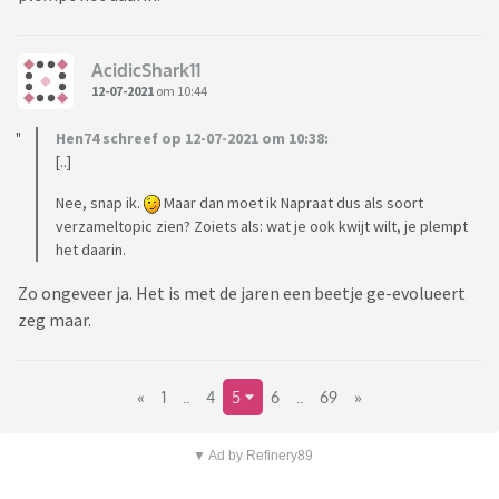
AcidicShark11
12-07-2021
om 10:44
Hen74 schreef op 12-07-2021 om 10:38:
[..]
Nee, snap ik.
Maar dan moet ik Napraat dus als soort
verzameltopic zien? Zoiets als: wat je ook kwijt wilt, je plempt
het daarin.
Zo ongeveer ja. Het is met de jaren een beetje ge-evolueert
zeg maar.
«
1
..
4
5
6
..
69
»
▼ Ad by Refinery89