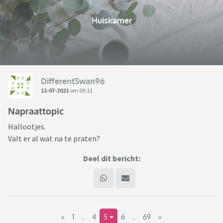
Huiskamer
DifferentSwan96
11-07-2021
om 09:11
Napraattopic
Hallootjes.
Valt er al wat na te praten?
Deel dit bericht:
«
1
..
4
5
6
..
69
»