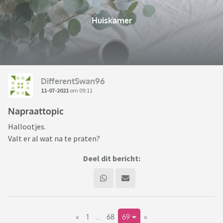
Huiskamer
DifferentSwan96
11-07-2021
om 09:11
Napraattopic
Hallootjes.
Valt er al wat na te praten?
Deel dit bericht:
«
1
..
68
69
»