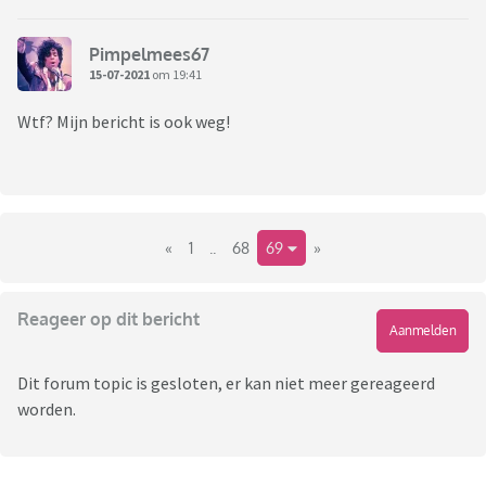
Pimpelmees67
15-07-2021
om 19:41
Wtf? Mijn bericht is ook weg!
«
1
..
68
69
»
Reageer op dit bericht
Aanmelden
Dit forum topic is gesloten, er kan niet meer gereageerd
worden.