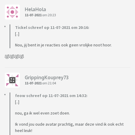
HelaHola
11-07-2021
om 20:23
Tickel schreef op 11-07-2021 om 20:16:
[..]
Nou, jij bent in je reacties ook geen vrolijke noot hoor.
🤣🤣🤣🤣
GrippingKouprey73
11-07-2021
om 21:04
feow schreef op 11-07-2021 om 14:32:
[..]
nou, ga ik wel even zoet doen.
Ik vond jou oude avatar prachtig, maar deze vind ik ook echt
heel leuk!