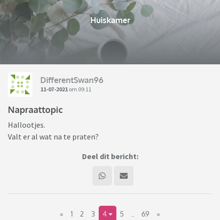
Huiskamer
DifferentSwan96
11-07-2021
om 09:11
Napraattopic
Hallootjes.
Valt er al wat na te praten?
Deel dit bericht:
«
1
2
3
4
5
..
69
»