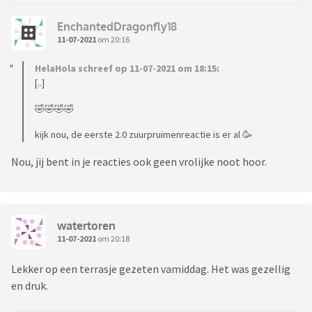
EnchantedDragonfly18
11-07-2021
om 20:16
HelaHola schreef op 11-07-2021 om 18:15:
[..]
🤣🤣🤣🤣
kijk nou, de eerste 2.0 zuurpruimenreactie is er al 🥳
Nou, jij bent in je reacties ook geen vrolijke noot hoor.
watertoren
11-07-2021
om 20:18
Lekker op een terrasje gezeten vamiddag. Het was gezellig
en druk.