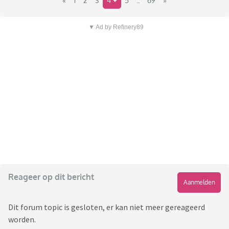
«
1
2
3
4
5
..
69
»
▼ Ad by Refinery89
Reageer op dit bericht
Aanmelden
Dit forum topic is gesloten, er kan niet meer gereageerd
worden.