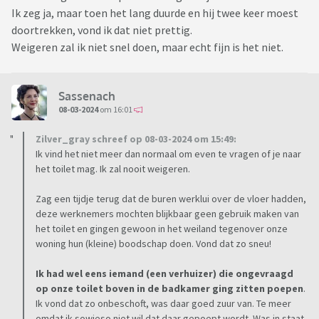
Ik zeg ja, maar toen het lang duurde en hij twee keer moest
doortrekken, vond ik dat niet prettig.
Weigeren zal ik niet snel doen, maar echt fijn is het niet.
Sassenach
08-03-2024
om 16:01
Zilver_gray schreef op 08-03-2024 om 15:49:
Ik vind het niet meer dan normaal om even te vragen of je naar
het toilet mag. Ik zal nooit weigeren.
Zag een tijdje terug dat de buren werklui over de vloer hadden,
deze werknemers mochten blijkbaar geen gebruik maken van
het toilet en gingen gewoon in het weiland tegenover onze
woning hun (kleine) boodschap doen. Vond dat zo sneu!
Ik had wel eens iemand (een verhuizer) die ongevraagd
op onze toilet boven in de badkamer ging zitten poepen
.
Ik vond dat zo onbeschoft, was daar goed zuur van. Te meer
omdat ik sowieso niet wil dat daar gepoept wordt. Was in staat