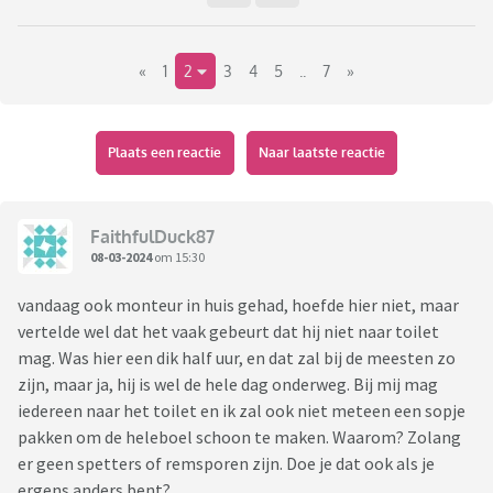
Gisteren een monteur in huis gehad die het niet vroeg en ik
merk dat ik daar toch verbaasd over ben. Ik zou zelf nooit
zomaar bij een vreemde naar het toilet gaan zonder het te
«
1
2
3
4
5
..
7
»
vragen.
Sowieso vind ik het prettig om het te weten, omdat ik graag
Plaats een reactie
Naar laatste reactie
de wc schoonmaak als er een vreemde of visite naar het
toilet is geweest. Het gaat me er dus niet om dat ze er geen
gebruik van mogen maken, want dat mag gerust, maar dat
FaithfulDuck87
ze het niet vragen. Het voelt toch een beetje hetzelfde als
08-03-2024
om 15:30
dat ze ongevraagd in de koelkast oid zouden gaan kijken.
vandaag ook monteur in huis gehad, hoefde hier niet, maar
Hoe ervaren jullie dat? En als je zelf een beroep hebt waarbij
vertelde wel dat het vaak gebeurt dat hij niet naar toilet
je vaak bij mensen thuis jouw werk doet, vraag jij dan of je
mag. Was hier een dik half uur, en dat zal bij de meesten zo
naar het toilet mag?
zijn, maar ja, hij is wel de hele dag onderweg. Bij mij mag
iedereen naar het toilet en ik zal ook niet meteen een sopje
pakken om de heleboel schoon te maken. Waarom? Zolang
er geen spetters of remsporen zijn. Doe je dat ook als je
ergens anders bent?