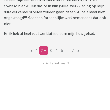
ze aan mijn eettafel hun lunch mochten nuttigen. Ik zou
sowieso niet willen dat ze in hun (vuile) werkkleding op mijn
dure eetkamer stoelen zouden gaan zitten. Al helemaal niet
ongevraagd!!! Maar een fatsoenlijke werknemer doet dat ook
niet.
En ik heb al heel veel werklui in en om mijn huis gehad.
«
1
2
3
4
5
..
7
»
▼ Ad by Refinery89