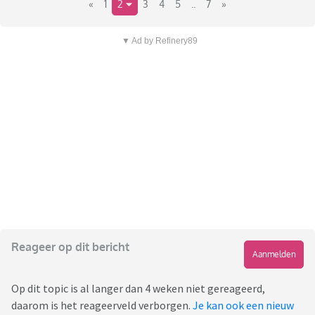
«
1
2
3
4
5
..
7
»
▼ Ad by Refinery89
Reageer op dit bericht
Aanmelden
Op dit topic is al langer dan 4 weken niet gereageerd,
daarom is het reageerveld verborgen.
Je kan ook een nieuw