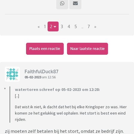
Er was ooit een topic maar inmiddels is het 2023 dus tijd voor
een nieuwe.
«
1
2
3
4
5
..
7
»
Zijn er forummers die dit ook leuk vinden? Zo ja, post hier
dan je aanwisten of leuke tips.
Of juist waar je ver vandaan moet blijven (tip: zo'n beetje
Plaats een reactie
Naar laatste reactie
iedere kringloop van Amsterdam. Te duur en veel te veel
troep voor de hoofdprijs 😂)
FaithfulDuck87
05-02-2023
om 12:56
watertoren schreef op 05-02-2023 om 12:28:
[..]
Dat wist ik niet, ik dacht dat het bij elke Kringloper zo was. Hier
komen ze het gelukkig wel ophalen. Het stort is best een eind
rijden.
zij moeten zelf betalen bij het stort, omdat ze bedrijf zijn.