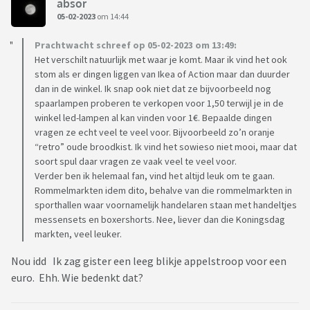
absor
05-02-2023
om 14:44
Prachtwacht schreef op 05-02-2023 om 13:49:
Het verschilt natuurlijk met waar je komt. Maar ik vind het ook
stom als er dingen liggen van Ikea of Action maar dan duurder
dan in de winkel. Ik snap ook niet dat ze bijvoorbeeld nog
spaarlampen proberen te verkopen voor 1,50 terwijl je in de
winkel led-lampen al kan vinden voor 1€. Bepaalde dingen
vragen ze echt veel te veel voor. Bijvoorbeeld zo’n oranje
“retro” oude broodkist. Ik vind het sowieso niet mooi, maar dat
soort spul daar vragen ze vaak veel te veel voor.
Verder ben ik helemaal fan, vind het altijd leuk om te gaan.
Rommelmarkten idem dito, behalve van die rommelmarkten in
sporthallen waar voornamelijk handelaren staan met handeltjes
messensets en boxershorts. Nee, liever dan die Koningsdag
markten, veel leuker.
Nou idd Ik zag gister een leeg blikje appelstroop voor een
euro. Ehh. Wie bedenkt dat?