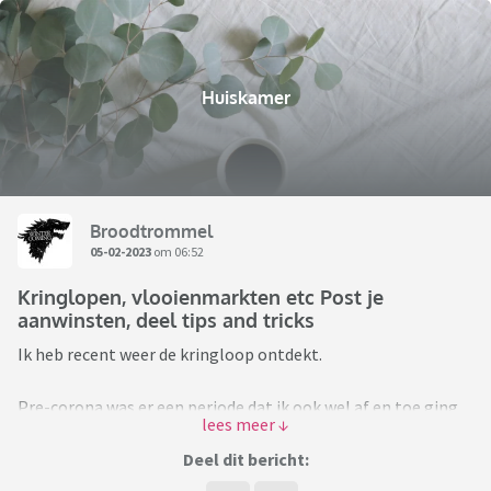
Huiskamer
Broodtrommel
05-02-2023
om 06:52
Kringlopen, vlooienmarkten etc Post je
aanwinsten, deel tips and tricks
Ik heb recent weer de kringloop ontdekt.
Pre-corona was er een periode dat ik ook wel af en toe ging,
bijvoorbeeld voor LPs maar ik ging vooral naar vrij -en
vlooienmarkten en de IJhallen.
Deel dit bericht: