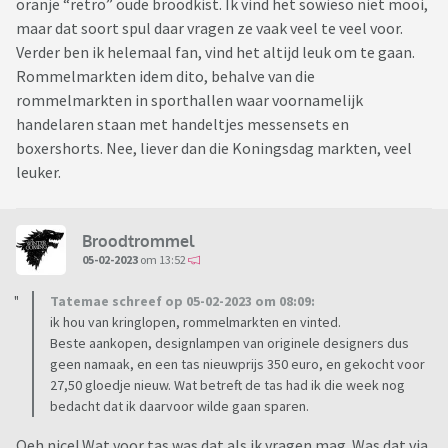
oranje “retro” oude broodkist. Ik vind het sowieso niet mooi,
maar dat soort spul daar vragen ze vaak veel te veel voor.
Verder ben ik helemaal fan, vind het altijd leuk om te gaan.
Rommelmarkten idem dito, behalve van die
rommelmarkten in sporthallen waar voornamelijk
handelaren staan met handeltjes messensets en
boxershorts. Nee, liever dan die Koningsdag markten, veel
leuker.
Broodtrommel
05-02-2023
om 13:52
Tatemae schreef op 05-02-2023 om 08:09:
ik hou van kringlopen, rommelmarkten en vinted.
Beste aankopen, designlampen van originele designers dus
geen namaak, en een tas nieuwprijs 350 euro, en gekocht voor
27,50 gloedje nieuw. Wat betreft de tas had ik die week nog
bedacht dat ik daarvoor wilde gaan sparen.
Oeh nice! Wat voor tas was dat als ik vragen mag. Was dat via