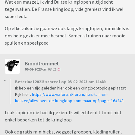
Wat een mazzel, ik vind Duitse kringlopen altijd echt
tegenvallen. De Franse kringloop, vide greniers vind ik wel
super leuk.
Op elke vakantie gaan we ook langs kringlopen, inmiddels is
ons hele gezin er mee besmet. Samen struinen naar mooie
spullen en speelgoed
Broodtrommel
06-02-2023
om 08:52
Beterlaat2021! schreef op 05-02-2023 om 11:48:
Ik heb een tijd geleden hier ook een kringlooptopic geplaatst.
Kijk hier :
https://www.viafora.nl/forum/huis-tuin-en-
keuken/alles-over-de-kringloop-kom-maar-op?page=16#248
Leuk topic en die had ik gezien. Ik wil echter dit topic niet
enkel beperken tot de kringloop.
Ook de gratis minibiebs, weggeefgroepen, kledingruilen,