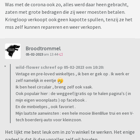
Was met de corona ook zo, alles werd daar heen gebracht,
zaten met grote bedragen die zij weer moesten betalen.
Kringloop verkoopt ook geen kapotte spullen, tenzij ze het
mss zelf kunnen repareren en weer verkopen.
Broodtrommel
05-02-2023
om 13:44
wild-flower schreef op 05-02-2023 om 10:20:
Vintage en pre-loved winkeltjes , ik ben er gek op . Ik werk er
zelf namelijk in eentje
Ik ben heel circulair , breng zelf ook vaak.
Ook populair hier : de weggeef/gratis op te halen pagina's ( in
mijn eigen woonplaats ) op facebook .
En de minbiebjes , ook favoriet .
Mijn laatste aanwinsten : een hele mooie BienBlue trui en een V-
tech boerderij-auto voor kleinzoon.
Het lijkt me best leuk om in zo'n winkel te werken. Het enige
nadeel is dat ik dan vanalles zelf wil houden.