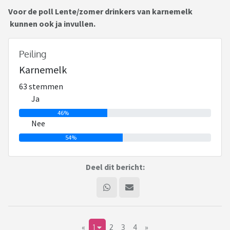
Voor de poll Lente/zomer drinkers van karnemelk
kunnen ook ja invullen.
Peiling
Karnemelk
63 stemmen
Ja
46%
Nee
54%
Deel dit bericht:
«
1
2
3
4
»