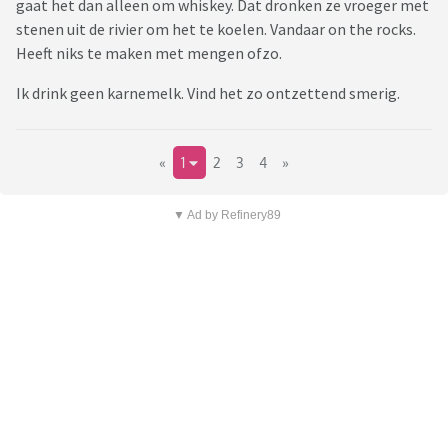
gaat het dan alleen om whiskey. Dat dronken ze vroeger met
stenen uit de rivier om het te koelen. Vandaar on the rocks.
Heeft niks te maken met mengen ofzo.
Ik drink geen karnemelk. Vind het zo ontzettend smerig.
«
1
2
3
4
»
▼ Ad by Refinery89