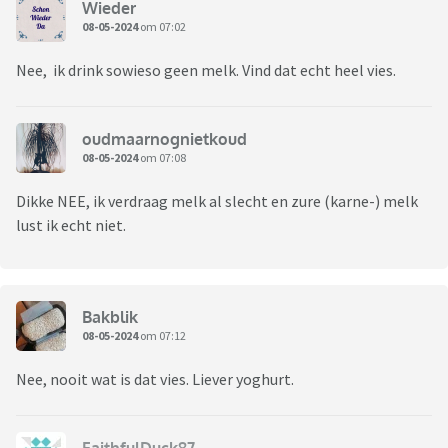
Wieder
08-05-2024
om 07:02
Nee, ik drink sowieso geen melk. Vind dat echt heel vies.
oudmaarnognietkoud
08-05-2024
om 07:08
Dikke NEE, ik verdraag melk al slecht en zure (karne-) melk
lust ik echt niet.
Bakblik
08-05-2024
om 07:12
Nee, nooit wat is dat vies. Liever yoghurt.
FaithfulDuck87