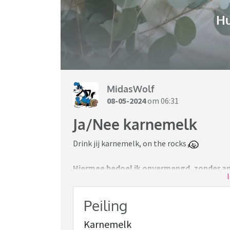
H
MidasWolf
08-05-2024
om 06:31
Ja/Nee karnemelk
Drink jij karnemelk, on the rocks
Hiermee bedoel ik onvermengd, zonder and
jus d’ orange of andere dingen. Vers of houd
versie nog nooit hebt gehad.
Peiling
Hoe je het eventueel (wel) drinkt kan in de 
Karnemelk
Voor de poll Lente/zomer drinkers van ka