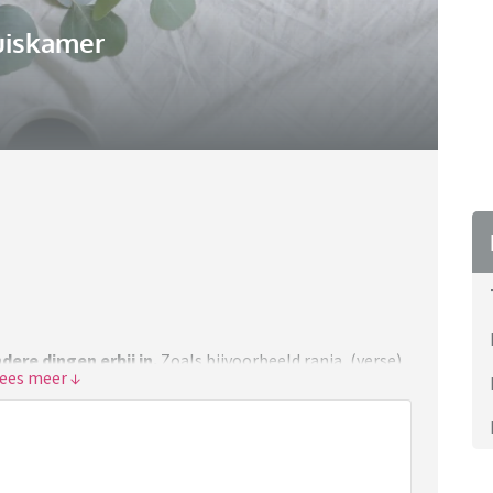
uiskamer
ere dingen erbij in.
Zoals bijvoorbeeld ranja, (verse)
bare karnemelk kan allebei. Hoewel ik zelf de houdbare
reacties worden neergezet.
rnemelk kunnen ook ja invullen.