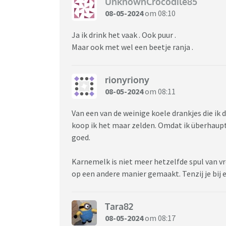
UnknownCrocodile85
08-05-2024
om 08:10
Ja ik drink het vaak . Ook puur .
Maar ook met wel een beetje ranja .
rionyriony
08-05-2024
om 08:11
Van een van de weinige koele drankjes die ik 
koop ik het maar zelden. Omdat ik überhaupt h
goed.
Karnemelk is niet meer hetzelfde spul van v
op een andere manier gemaakt. Tenzij je bij 
Tara82
08-05-2024
om 08:17