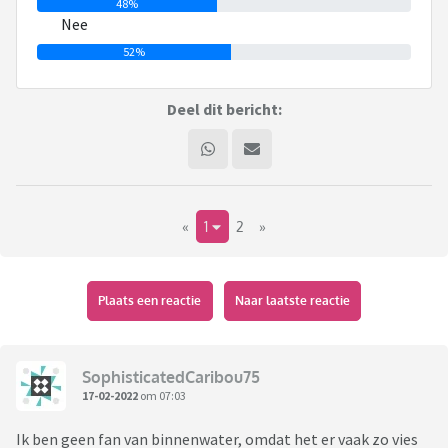
48%
Nee
52%
Deel dit bericht:
«
1
2
»
Plaats een reactie
Naar laatste reactie
SophisticatedCaribou75
17-02-2022
om 07:03
Ik ben geen fan van binnenwater, omdat het er vaak zo vies