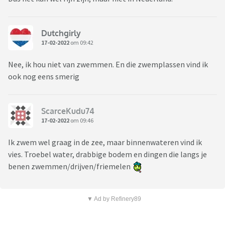
Dutchgirly
17-02-2022
om 09:42
Nee, ik hou niet van zwemmen. En die zwemplassen vind ik
ook nog eens smerig
ScarceKudu74
17-02-2022
om 09:46
Ik zwem wel graag in de zee, maar binnenwateren vind ik
vies. Troebel water, drabbige bodem en dingen die langs je
benen zwemmen/drijven/friemelen
▼ Ad by Refinery89