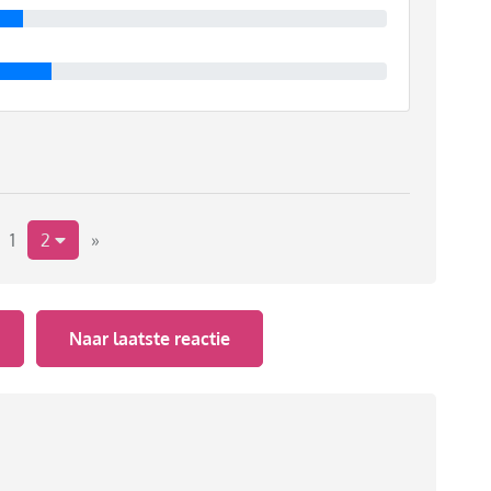
1
2
»
Naar laatste reactie