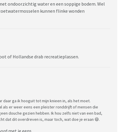
 met ondoorzichtig water en een soppige bodem. Wel
 zoetwatermosselen kunnen flinke wonden
loot of Hollandse drab recreatieplassen.
 daar ga ik hooguit tot mijn knieen in, als het moet.
 als er weer eens een pleister ronddrijft of mensen die
 geen douche gezien hebben. Ik hou zelfs niet van een bad,
echt dat dit overdreven is, maar toch, wat doe je eraan 😄.
ord met je eens.