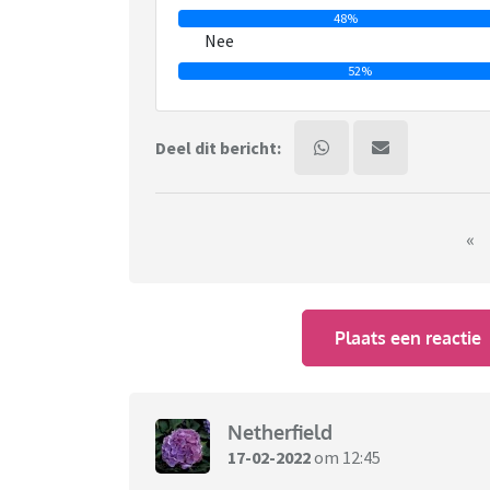
48%
Nee
52%
Deel dit bericht:
«
Plaats een reactie
Netherfield
17-02-2022
om 12:45