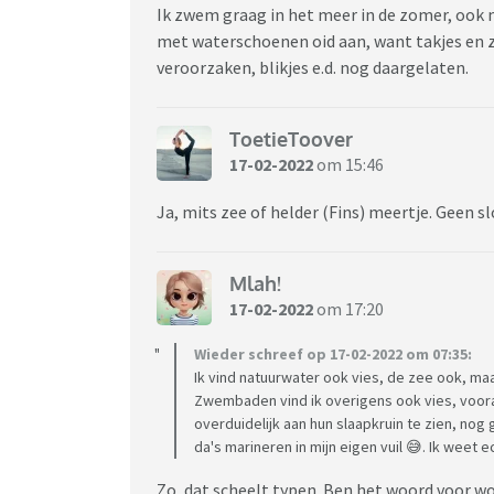
Ik zwem graag in het meer in de zomer, ook
met waterschoenen oid aan, want takjes en
veroorzaken, blikjes e.d. nog daargelaten.
ToetieToover
17-02-2022
om 15:46
Ja, mits zee of helder (Fins) meertje. Geen s
Mlah!
17-02-2022
om 17:20
Wieder schreef op 17-02-2022 om 07:35:
Ik vind natuurwater ook vies, de zee ook, maar
Zwembaden vind ik overigens ook vies, vooral
overduidelijk aan hun slaapkruin te zien, nog
da's marineren in mijn eigen vuil 😅. Ik weet 
Zo, dat scheelt typen. Ben het woord voor wo