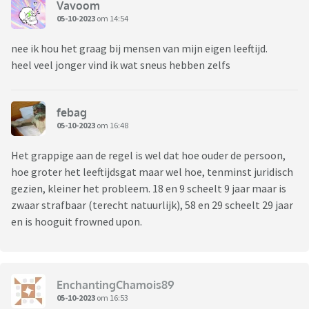
Vavoom
05-10-2023
om 14:54
nee ik hou het graag bij mensen van mijn eigen leeftijd.
heel veel jonger vind ik wat sneus hebben zelfs
febag
05-10-2023
om 16:48
Het grappige aan de regel is wel dat hoe ouder de persoon,
hoe groter het leeftijdsgat maar wel hoe, tenminst juridisch
gezien, kleiner het probleem. 18 en 9 scheelt 9 jaar maar is
zwaar strafbaar (terecht natuurlijk), 58 en 29 scheelt 29 jaar
en is hooguit frowned upon.
EnchantingChamois89
05-10-2023
om 16:53