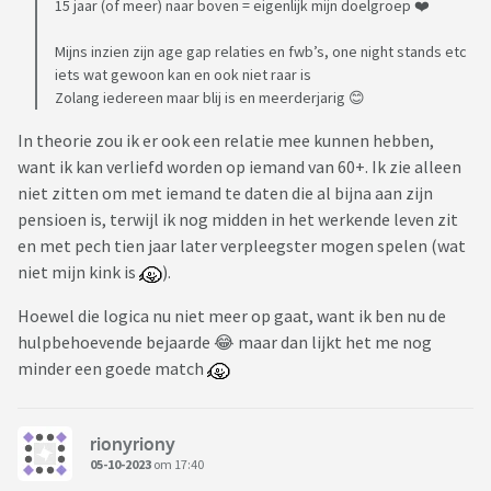
15 jaar (of meer) naar boven = eigenlijk mijn doelgroep ❤️
Mijns inzien zijn age gap relaties en fwb’s, one night stands etc
iets wat gewoon kan en ook niet raar is
Zolang iedereen maar blij is en meerderjarig 😊
In theorie zou ik er ook een relatie mee kunnen hebben,
want ik kan verliefd worden op iemand van 60+. Ik zie alleen
niet zitten om met iemand te daten die al bijna aan zijn
pensioen is, terwijl ik nog midden in het werkende leven zit
en met pech tien jaar later verpleegster mogen spelen (wat
niet mijn kink is
).
Hoewel die logica nu niet meer op gaat, want ik ben nu de
hulpbehoevende bejaarde 😂 maar dan lijkt het me nog
minder een goede match
rionyriony
05-10-2023
om 17:40