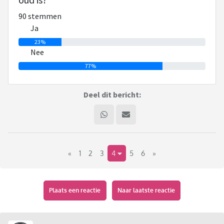
Deze stelling plaats je de volgende dag, het liefst in de
90 stemmen
ochtend, in een nieuw topic. Degene die daar weer als eerste
Ja
reageert opent de dag erop weer een nieuw ja/nee topic.
23%
Enzovoort.
Nee
77%
Je plaatst het topic in huiskamer. Je zet in de titel: Ja/nee
met de datum en de stelling/het woord. Vervolgens maak je
Deel dit bericht:
een peiling aan waar
je bij de peilingvraag de stelling/het woord zet. En bij de
peilingopties de opties ja en nee. En het max aantal
antwoorden 1.
«
1
2
3
4
5
6
»
Kopieer tot slot deze hele tekst plaats deze in je bericht,
zodat voor iedereen die nieuw instapt duidelijk is wat de
bedoeling is.
Plaats een reactie
Naar laatste reactie