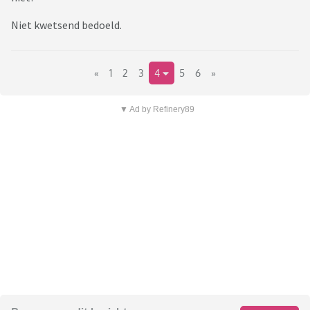
Niet kwetsend bedoeld.
«
1
2
3
4
5
6
»
▼ Ad by Refinery89