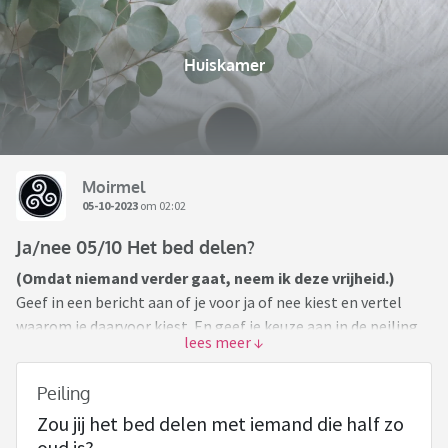
Huiskamer
Moirmel
05-10-2023
om 02:02
Ja/nee 05/10 Het bed delen?
(Omdat niemand verder gaat, neem ik deze vrijheid.)
Geef in een bericht aan of je voor ja of nee kiest en vertel
waarom je daarvoor kiest. En geef je keuze aan in de peiling.
Ben je de eerste in dit topic die reageert, Of De Eerste Na De
Peiling
Topic Opener, dan bedenk je een nieuwe stelling/woord,
Zou jij het bed delen met iemand die half zo
bijvoorbeeld : Botox ja of nee?
oud is?