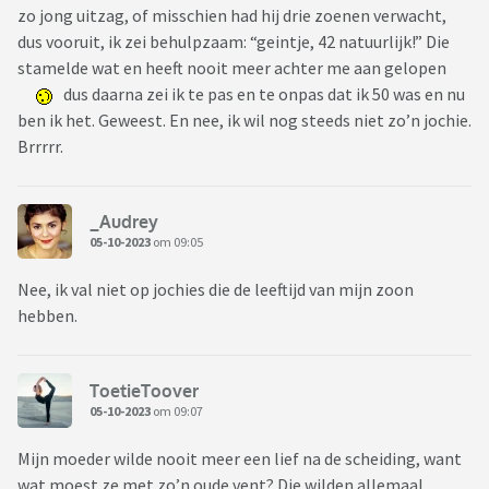
zo jong uitzag, of misschien had hij drie zoenen verwacht,
dus vooruit, ik zei behulpzaam: “geintje, 42 natuurlijk!” Die
stamelde wat en heeft nooit meer achter me aan gelopen
dus daarna zei ik te pas en te onpas dat ik 50 was en nu
ben ik het. Geweest. En nee, ik wil nog steeds niet zo’n jochie.
Brrrrr.
_Audrey
05-10-2023
om 09:05
Nee, ik val niet op jochies die de leeftijd van mijn zoon
hebben.
ToetieToover
05-10-2023
om 09:07
Mijn moeder wilde nooit meer een lief na de scheiding, want
wat moest ze met zo’n oude vent? Die wilden allemaal