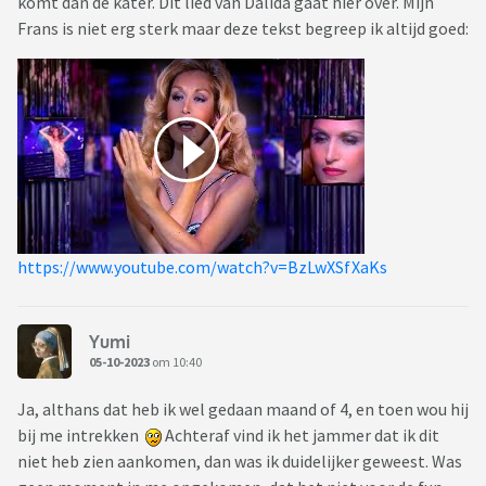
komt dan de kater. Dit lied van Dalida gaat hier over. Mijn
Frans is niet erg sterk maar deze tekst begreep ik altijd goed:
https://www.youtube.com/watch?v=BzLwXSfXaKs
Yumi
05-10-2023
om 10:40
Ja, althans dat heb ik wel gedaan maand of 4, en toen wou hij
bij me intrekken
Achteraf vind ik het jammer dat ik dit
niet heb zien aankomen, dan was ik duidelijker geweest. Was