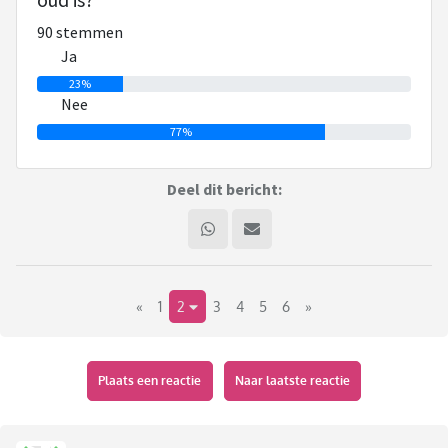
Deze stelling plaats je de volgende dag, het liefst in de
90 stemmen
ochtend, in een nieuw topic. Degene die daar weer als eerste
Ja
reageert opent de dag erop weer een nieuw ja/nee topic.
23%
Enzovoort.
Nee
77%
Je plaatst het topic in huiskamer. Je zet in de titel: Ja/nee
met de datum en de stelling/het woord. Vervolgens maak je
Deel dit bericht:
een peiling aan waar
je bij de peilingvraag de stelling/het woord zet. En bij de
peilingopties de opties ja en nee. En het max aantal
antwoorden 1.
«
1
2
3
4
5
6
»
Kopieer tot slot deze hele tekst plaats deze in je bericht,
zodat voor iedereen die nieuw instapt duidelijk is wat de
bedoeling is.
Plaats een reactie
Naar laatste reactie