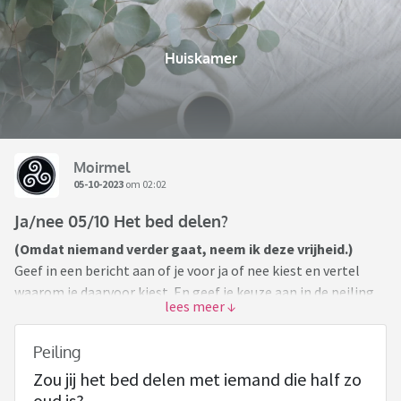
Huiskamer
Moirmel
05-10-2023
om 02:02
Ja/nee 05/10 Het bed delen?
(Omdat niemand verder gaat, neem ik deze vrijheid.)
Geef in een bericht aan of je voor ja of nee kiest en vertel
waarom je daarvoor kiest. En geef je keuze aan in de peiling.
Ben je de eerste in dit topic die reageert, Of De Eerste Na De
Peiling
Topic Opener, dan bedenk je een nieuwe stelling/woord,
Zou jij het bed delen met iemand die half zo
bijvoorbeeld : Botox ja of nee?
oud is?