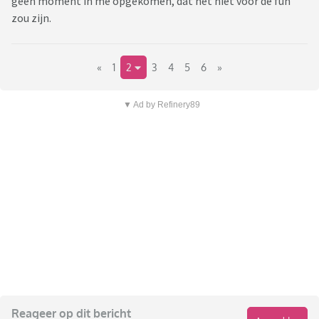
geen moment in me opgekomen, dat het niet voor de fun
zou zijn.
«
1
2
3
4
5
6
»
▼ Ad by Refinery89
Reageer op dit bericht