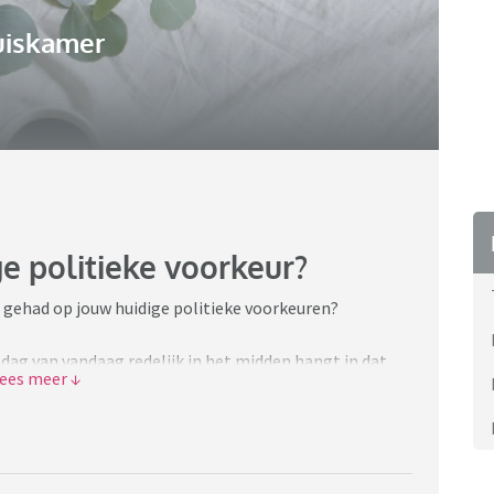
uiskamer
e politieke voorkeur?
 gehad op jouw huidige politieke voorkeuren?
 dag van vandaag redelijk in het midden hangt in dat
 politiek.
eter te begrijpen en mijzelf verder te verdiepen in de
delijk meer links georiënteerd was. Al mijn stemmen in
eest en ik verwacht niet dat dat ooit anders zal worden.