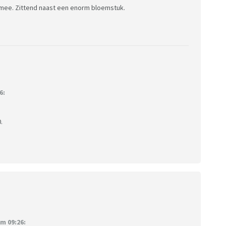
jd mee. Zittend naast een enorm bloemstuk.
6:
.
m 09:26: