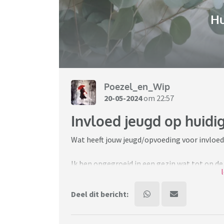
H
Poezel_en_Wip
20-05-2024
om 22:57
Invloed jeugd op huidig
Wat heeft jouw jeugd/opvoeding voor invloed
Ik ben opgegroeid in een gezin wat tot op de
opzicht. Er werd ook geregeld gesproken over
Deel dit bericht:
Toen ik oud genoeg was om het allemaal wat b
materie, kwam ik tot de conclusie dat ik dui
de loop der jaren zijn op linkse partijen gew