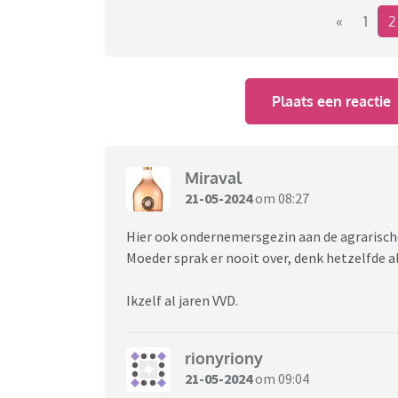
«
1
Hoe is dat voor jullie?
Plaats een reactie
Miraval
21-05-2024
om 08:27
Hier ook ondernemersgezin aan de agrarische 
Moeder sprak er nooit over, denk hetzelfde al
Ikzelf al jaren VVD.
rionyriony
21-05-2024
om 09:04