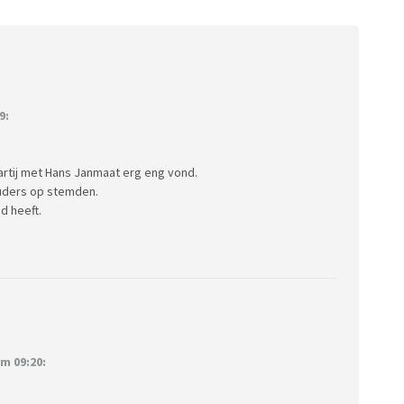
9:
partij met Hans Janmaat erg eng vond.
ouders op stemden.
d heeft.
m 09:20: