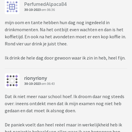
PerfumedAlpaca84
30-10-2023
om 06:36
mijn oom en tante hebben hun dag nog ingedeeld in
drinkmomenten. Na het ontbijt even wachten en dan is het
koffietijd. En ook na het avondeten moet er een kop koffie in.
Rond vier uur drink je juist thee.
Ik drink de hele dag door gewoon waar ik zin in heb, heel fijn.
rionyriony
30-10-2023
om 06:43
Dat ik niet meer naar school hoef. Ik droom daar nog steeds
over: ineens ontdekt men dat ik mijn examen nog niet heb
gedaan en dat moet ik alsnog doen.
De paniek voelt dan heel reëel maar in werkelijkheid heb ik
het papiertje behaald van alles waar ik aan begonnen ben