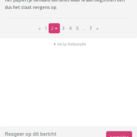
dus het slaat nergens op.
«
1
2
3
4
5
..
7
»
▼ Ad by Refinery89
Reageer op dit bericht