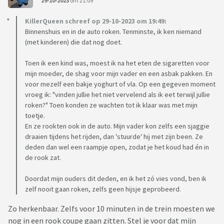
29-10-2023
om 21:09
KillerQueen schreef op 29-10-2023 om 19:49:
Binnenshuis en in de auto roken. Tenminste, ik ken niemand
(met kinderen) die dat nog doet.
Toen ik een kind was, moest ik na het eten de sigaretten voor
mijn moeder, de shag voor mijn vader en een asbak pakken. En
voor mezelf een bakje yoghurt of vla. Op een gegeven moment
vroeg ik: "vinden jullie het niet vervelend als ik eet terwijl jullie
roken?" Toen konden ze wachten tot ik klaar was met mijn
toetje.
En ze rookten ook in de auto. Mijn vader kon zelfs een sjaggie
draaien tijdens het rijden, dan 'stuurde' hij met zijn been. Ze
deden dan wel een raampje open, zodat je het koud had én in
de rook zat.
Doordat mijn ouders dit deden, en ik het zó vies vond, ben ik
zelf nooit gaan roken, zelfs geen hijsje geprobeerd.
Zo herkenbaar. Zelfs voor 10 minuten in de trein moesten we
nog in een rook coupe gaan zitten. Stel je voor dat mijn