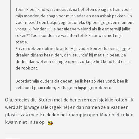
Toen ik een kind was, moest ik na het eten de sigaretten voor
mijn moeder, de shag voor mijn vader en een asbak pakken. En
voor mezelf een bakje yoghurt of vla. Op een gegeven moment
vroeg ik: "vinden jullie het niet vervelend als ik eet terwijl jullie
roken?" Toen konden ze wachten tot ik klaar was met mijn
toetje.
En ze rookten ook in de auto. Mijn vader kon zelfs een sjaggie
draaien tijdens het rijden, dan 'stuurde' hij met zijn been. Ze
deden dan wel een raampje open, zodat je het koud had én in
de rook zat.
Doordat mijn ouders dit deden, en ik het zó vies vond, ben ik
zelf nooit gaan roken, zelfs geen hijsje geprobeerd.
Oja, precies dit! Sturen met de benen en een sjekkie rollen! Ik
werd altijd wagenziek (gek hè) en dan namen ze alvast een
plastic zak mee. En deden het raampje open. Maar niet roken
kwam niet in ze op.