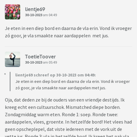
lientje69
30-10-2023
om 04:49
Je eten in een diep bord en daarna de vla erin. Vond ik vroeger
zó goor, je vla smaakte naar aardappelen met jus.
ToetieToover
30-10-2023
om 05:49
lientje69 schreef op 30-10-2023 om 04:49:
Je eten in een diep bord en daarna de vla erin. Vond ik vroeger
zó goor, je vla smaakte naar aardappelen met jus.
Oja, dat deden ze bij de ouders van een vriendje destijds. Ik
kreeg echt een cultuurschok. Mismatched diepe borden.
Zondagmiddag warm eten. Ronde 1: soep. Ronde twee:
aardappelen, vlees, groente. In hetzelfde bord! Het vlees had
geen opscheplepel, dat viste iedereen met de vork uit de
vette jus. Ronde 3: vla in hetzelfde bord. Ik kreeg het pak vla