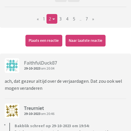
Ze zijn met veel. Mijn ouders legden het bij ons en hun
siblings neer. Maar als kind weet je dat je je eigenlijk moet
«
1
2
3
4
5
..
7
»
conformeren aan die zoenen en knuffels.
ik merk dat tegenwoordig de high five bij kinderen meer
default is (in mijn omgeving). En dat vind ik fantastisch! Veel
Plaats een reactie
Naar laatste reactie
minder indringend. En het smelt mijn hart toch dat de
kleuter me vandaag een high five gaf, maar ook riep; ik wil
een knuffel! ❤️
FaithfulDuck87
29-10-2023
om 20:04
ach, dat gezeur altijd over de verjaardagen. Dat zou ook wel
mogen veranderen
Treurniet
29-10-2023
om 20:46
Bakblik schreef op 29-10-2023 om 19:54: