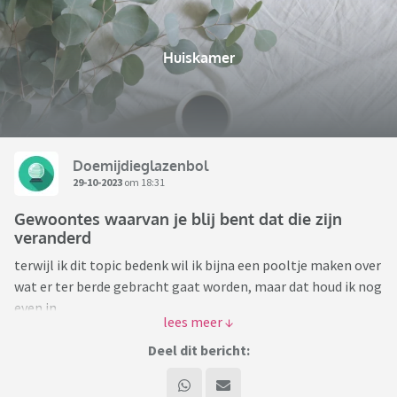
Huiskamer
Doemijdieglazenbol
29-10-2023
om 18:31
Gewoontes waarvan je blij bent dat die zijn
veranderd
terwijl ik dit topic bedenk wil ik bijna een pooltje maken over
wat er ter berde gebracht gaat worden, maar dat houd ik nog
even in.
Van welke gewoontes waarmee je bent opgegroeid, ben je
blij dat ze veranderd zijn?
Deel dit bericht:
ik trap af; als kind “moest” ik mijn ooms en tantes zoenen.