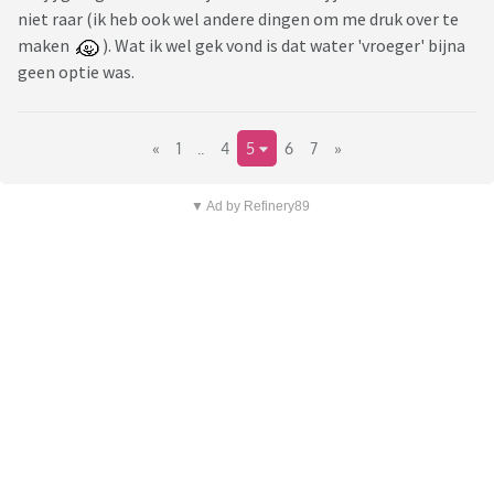
niet raar (ik heb ook wel andere dingen om me druk over te
maken
). Wat ik wel gek vond is dat water 'vroeger' bijna
geen optie was.
«
1
..
4
5
6
7
»
▼ Ad by Refinery89