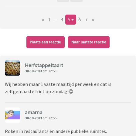
Ze zijn met veel. Mijn ouders legden het bij ons en hun
siblings neer. Maar als kind weet je dat je je eigenlijk moet
«
1
..
4
5
6
7
»
conformeren aan die zoenen en knuffels.
ik merk dat tegenwoordig de high five bij kinderen meer
default is (in mijn omgeving). En dat vind ik fantastisch! Veel
Plaats een reactie
Naar laatste reactie
minder indringend. En het smelt mijn hart toch dat de
kleuter me vandaag een high five gaf, maar ook riep; ik wil
een knuffel! ❤️
Herfstappeltaart
30-10-2023
om 12:53
Wij hebben maar 1 vaste maaltijd per week en dat is
zelfgemaakte friet op zondag 😋
amarna
30-10-2023
om 12:55
Roken in restaurants en andere publieke ruimtes.