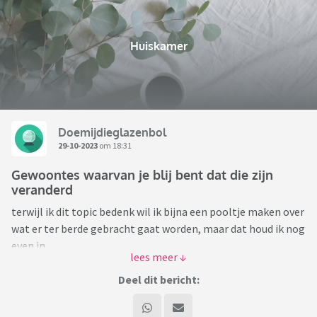
Huiskamer
Doemijdieglazenbol
29-10-2023
om 18:31
Gewoontes waarvan je blij bent dat die zijn
veranderd
terwijl ik dit topic bedenk wil ik bijna een pooltje maken over
wat er ter berde gebracht gaat worden, maar dat houd ik nog
even in.
Van welke gewoontes waarmee je bent opgegroeid, ben je
blij dat ze veranderd zijn?
Deel dit bericht:
ik trap af; als kind “moest” ik mijn ooms en tantes zoenen.