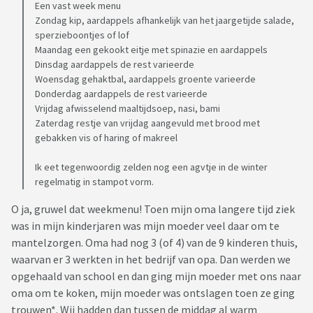
Een vast week menu
Zondag kip, aardappels afhankelijk van het jaargetijde salade,
sperzieboontjes of lof
Maandag een gekookt eitje met spinazie en aardappels
Dinsdag aardappels de rest varieerde
Woensdag gehaktbal, aardappels groente varieerde
Donderdag aardappels de rest varieerde
Vrijdag afwisselend maaltijdsoep, nasi, bami
Zaterdag restje van vrijdag aangevuld met brood met
gebakken vis of haring of makreel
Ik eet tegenwoordig zelden nog een agvtje in de winter
regelmatig in stampot vorm.
O ja, gruwel dat weekmenu! Toen mijn oma langere tijd ziek
was in mijn kinderjaren was mijn moeder veel daar om te
mantelzorgen. Oma had nog 3 (of 4) van de 9 kinderen thuis,
waarvan er 3 werkten in het bedrijf van opa. Dan werden we
opgehaald van school en dan ging mijn moeder met ons naar
oma om te koken, mijn moeder was ontslagen toen ze ging
trouwen*. Wij hadden dan tussen de middag al warm