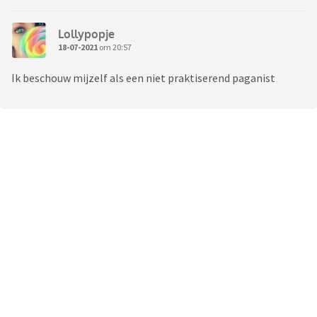
Lollypopje
18-07-2021
om 20:57
Ik beschouw mijzelf als een niet praktiserend paganist