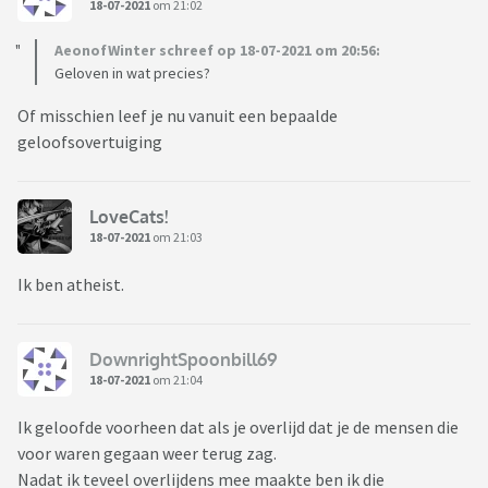
18-07-2021
om 21:02
AeonofWinter schreef op 18-07-2021 om 20:56:
Geloven in wat precies?
Of misschien leef je nu vanuit een bepaalde
geloofsovertuiging
LoveCats!
18-07-2021
om 21:03
Ik ben atheist.
DownrightSpoonbill69
18-07-2021
om 21:04
Ik geloofde voorheen dat als je overlijd dat je de mensen die
voor waren gegaan weer terug zag.
Nadat ik teveel overlijdens mee maakte ben ik die