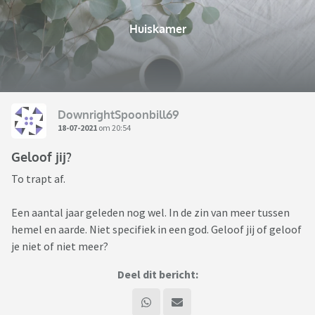
Huiskamer
DownrightSpoonbill69
18-07-2021
om 20:54
Geloof jij?
To trapt af.
Een aantal jaar geleden nog wel. In de zin van meer tussen
hemel en aarde. Niet specifiek in een god. Geloof jij of geloof
je niet of niet meer?
Deel dit bericht: