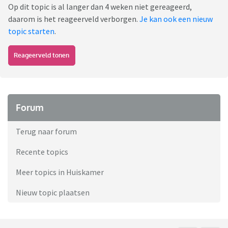
Op dit topic is al langer dan 4 weken niet gereageerd,
daarom is het reageerveld verborgen.
Je kan ook een nieuw
topic starten
.
Reageerveld tonen
Forum
Terug naar forum
Recente topics
Meer topics in Huiskamer
Nieuw topic plaatsen