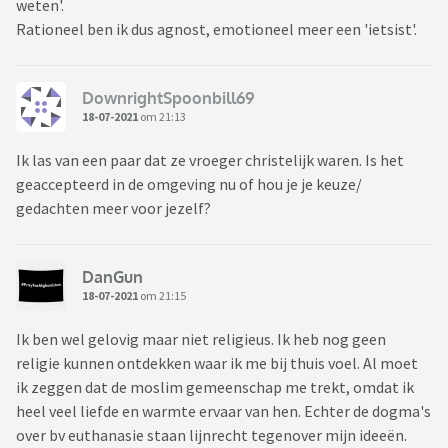
weten'.
Rationeel ben ik dus agnost, emotioneel meer een 'ietsist'.
DownrightSpoonbill69
18-07-2021
om 21:13
Ik las van een paar dat ze vroeger christelijk waren. Is het
geaccepteerd in de omgeving nu of hou je je keuze/
gedachten meer voor jezelf?
DanGun
18-07-2021
om 21:15
Ik ben wel gelovig maar niet religieus. Ik heb nog geen
religie kunnen ontdekken waar ik me bij thuis voel. Al moet
ik zeggen dat de moslim gemeenschap me trekt, omdat ik
heel veel liefde en warmte ervaar van hen. Echter de dogma's
over bv euthanasie staan lijnrecht tegenover mijn ideeën.