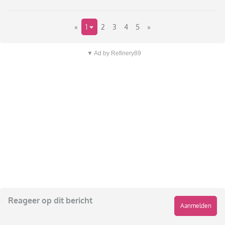
«
1
2
3
4
5
»
▼ Ad by Refinery89
Reageer op dit bericht
Aanmelden