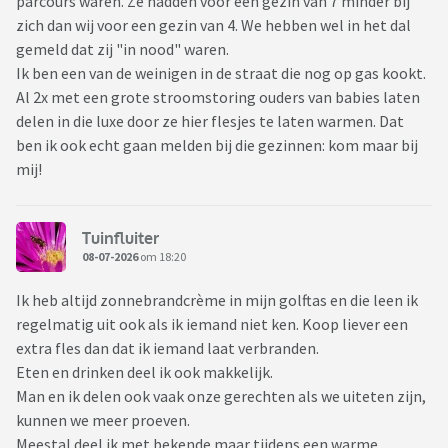
parcours waren. Ze hadden voor een gezin van 7 minder bij
zich dan wij voor een gezin van 4. We hebben wel in het dal
gemeld dat zij "in nood" waren.
Ik ben een van de weinigen in de straat die nog op gas kookt.
Al 2x met een grote stroomstoring ouders van babies laten
delen in die luxe door ze hier flesjes te laten warmen. Dat
ben ik ook echt gaan melden bij die gezinnen: kom maar bij
mij!
Tuinfluiter
08-07-2026
om 18:20
Ik heb altijd zonnebrandcrème in mijn golftas en die leen ik
regelmatig uit ook als ik iemand niet ken. Koop liever een
extra fles dan dat ik iemand laat verbranden.
Eten en drinken deel ik ook makkelijk.
Man en ik delen ook vaak onze gerechten als we uiteten zijn,
kunnen we meer proeven.
Meestal deel ik met bekende maar tijdens een warme