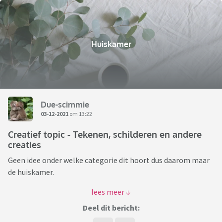
Huiskamer
Due-scimmie
03-12-2021
om 13:22
Creatief topic - Tekenen, schilderen en andere
creaties
Geen idee onder welke categorie dit hoort dus daarom maar
de huiskamer.
Zijn jullie creatief en wat doen jullie dan graag?
Deel dit bericht:
Ik zag mezelf altijd als niet creatief maar wil eigenlijk toch