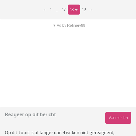
«
1
..
17
18
19
»
▼ Ad by Refinery89
Reageer op dit bericht
Aanmelden
Op dit topic is al langer dan 4 weken niet gereageerd,