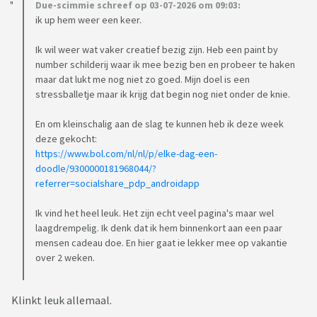
Due-scimmie schreef op 03-07-2026 om 09:03:
ik up hem weer een keer.
Ik wil weer wat vaker creatief bezig zijn. Heb een paint by
number schilderij waar ik mee bezig ben en probeer te haken
maar dat lukt me nog niet zo goed. Mijn doel is een
stressballetje maar ik krijg dat begin nog niet onder de knie.
En om kleinschalig aan de slag te kunnen heb ik deze week
deze gekocht:
https://www.bol.com/nl/nl/p/elke-dag-een-
doodle/9300000181968044/?
referrer=socialshare_pdp_androidapp
Ik vind het heel leuk. Het zijn echt veel pagina's maar wel
laagdrempelig. Ik denk dat ik hem binnenkort aan een paar
mensen cadeau doe. En hier gaat ie lekker mee op vakantie
over 2 weken.
Klinkt leuk allemaal.