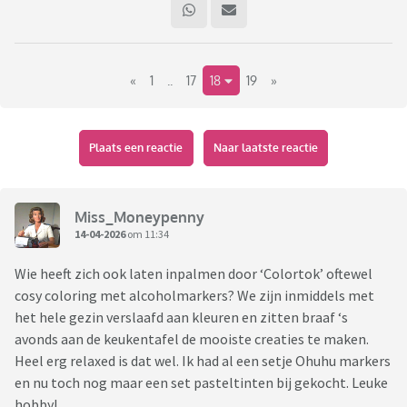
meer dingen leren op dat gebied. Ik heb mooie
kleurpotloden en grijze potloden gekregen van de Sint en wil
ook nog startset voor acrylverf kopen.
«
1
..
17
18
19
»
Dus wat doen jullie graag? Hoe heb je dit geleerd? Wat heb je
als laatste gemaakt etcetera
. Ik ben benieuwd.
Plaats een reactie
Naar laatste reactie
Miss_Moneypenny
14-04-2026
om 11:34
Wie heeft zich ook laten inpalmen door ‘Colortok’ oftewel
cosy coloring met alcoholmarkers? We zijn inmiddels met
het hele gezin verslaafd aan kleuren en zitten braaf ‘s
avonds aan de keukentafel de mooiste creaties te maken.
Heel erg relaxed is dat wel. Ik had al een setje Ohuhu markers
en nu toch nog maar een set pasteltinten bij gekocht. Leuke
hobby!