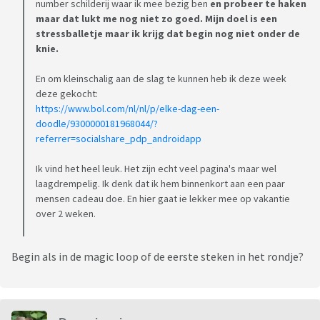
number schilderij waar ik mee bezig ben
en probeer te haken
maar dat lukt me nog niet zo goed. Mijn doel is een
stressballetje maar ik krijg dat begin nog niet onder de
knie.
En om kleinschalig aan de slag te kunnen heb ik deze week
deze gekocht:
https://www.bol.com/nl/nl/p/elke-dag-een-
doodle/9300000181968044/?
referrer=socialshare_pdp_androidapp
Ik vind het heel leuk. Het zijn echt veel pagina's maar wel
laagdrempelig. Ik denk dat ik hem binnenkort aan een paar
mensen cadeau doe. En hier gaat ie lekker mee op vakantie
over 2 weken.
Begin als in de magic loop of de eerste steken in het rondje?