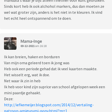
mandala's waar je bijv. alleen fineliner voor kunt gebruiken.
Sinds kort heb ik ook alchohol markers, dus dan moeten ze
wel wat groter zijn, anders is het niet in te kleuren. Ik vind
het echt heel ontspannend om te doen.
Mama-Inge
03-12-2021
om 16:18
Ik kan breien, haken en borduren
Van mijn oma geleerd toen ik jong was
Heb ook een periode gehad dat ik veel kaarten maakte.
Het wisselt erg, wat ik doe.
Net waar ik zin in heb
Ik heb voor kind zijn suprice van school afgelopen week een
mini paardje gehaakt.
Deze:
http://iefkemeijer.blogspot.com/2014/12/vertaling-
patroon-amigurumi-pony.html?m=1