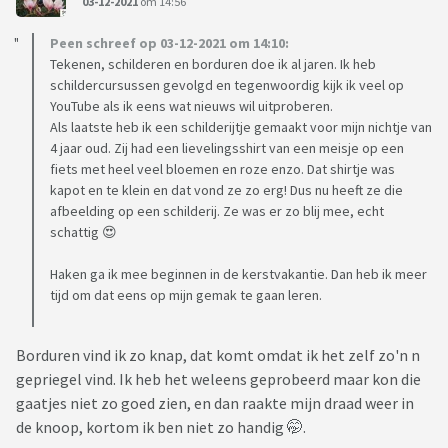
03-12-2021
om 14:56
Peen schreef op 03-12-2021 om 14:10:
Tekenen, schilderen en borduren doe ik al jaren. Ik heb
schildercursussen gevolgd en tegenwoordig kijk ik veel op
YouTube als ik eens wat nieuws wil uitproberen.
Als laatste heb ik een schilderijtje gemaakt voor mijn nichtje van
4 jaar oud. Zij had een lievelingsshirt van een meisje op een
fiets met heel veel bloemen en roze enzo. Dat shirtje was
kapot en te klein en dat vond ze zo erg! Dus nu heeft ze die
afbeelding op een schilderij. Ze was er zo blij mee, echt
schattig 😍
Haken ga ik mee beginnen in de kerstvakantie. Dan heb ik meer
tijd om dat eens op mijn gemak te gaan leren.
Borduren vind ik zo knap, dat komt omdat ik het zelf zo'n n
gepriegel vind. Ik heb het weleens geprobeerd maar kon die
gaatjes niet zo goed zien, en dan raakte mijn draad weer in
de knoop, kortom ik ben niet zo handig 🤭.