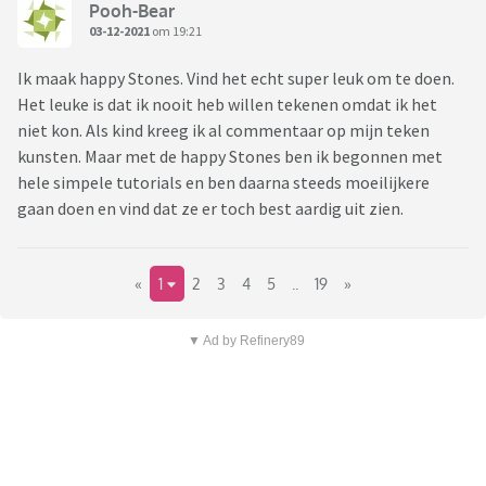
Pooh-Bear
03-12-2021
om 19:21
Ik maak happy Stones. Vind het echt super leuk om te doen.
Het leuke is dat ik nooit heb willen tekenen omdat ik het
niet kon. Als kind kreeg ik al commentaar op mijn teken
kunsten. Maar met de happy Stones ben ik begonnen met
hele simpele tutorials en ben daarna steeds moeilijkere
gaan doen en vind dat ze er toch best aardig uit zien.
«
1
2
3
4
5
..
19
»
▼ Ad by Refinery89