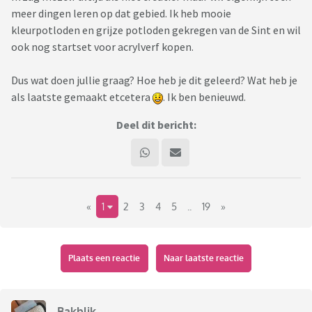
meer dingen leren op dat gebied. Ik heb mooie
kleurpotloden en grijze potloden gekregen van de Sint en wil
ook nog startset voor acrylverf kopen.
Dus wat doen jullie graag? Hoe heb je dit geleerd? Wat heb je
als laatste gemaakt etcetera
. Ik ben benieuwd.
Deel dit bericht:
«
1
2
3
4
5
..
19
»
Plaats een reactie
Naar laatste reactie
Bakblik