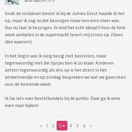
18-07-2021
om 14:39
Sinds de lockdown bestel ik bij de Jumbo Eerst haalde ik het
op, maar ik zag nu dat bezorgen maar een euro meer was.
Dus nu laat ik bezorgen. Ik vind het echt ideaal!! Voor de hele
week winkelen in de supermarkt levert mij stress op. (Geen
idee waarom)
In het begin was ik lang bezig met bestellen, maar
tegenwoordig met die lijstjes ben ik zo klaar. Kinderen
zetten tegenwoordig als iets op is het direct in het
winkelmandje en op zondag bespreken we wat we gaan eten
voor de komende week.
Ik las iets over bestelbundels bij de jumbo. Daar ga ik eens
even naar kijken!
«
1
2
3
4
5
6
»