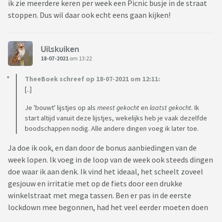
ik zie meerdere keren per week een Picnic busje in de straat
stoppen. Dus wil daar ook echt eens gaan kijken!
Uilskuiken
18-07-2021
om 13:22
TheeBoek schreef op 18-07-2021 om 12:11:
[..]
Je 'bouwt' lijstjes op als
meest gekocht
en
laatst gekocht.
Ik
start altijd vanuit deze lijstjes, wekelijks heb je vaak dezelfde
boodschappen nodig. Alle andere dingen voeg ik later toe.
Ja doe ik ook, en dan door de bonus aanbiedingen van de
week lopen. Ik voeg in de loop van de week ook steeds dingen
doe waar ik aan denk. Ik vind het ideaal, het scheelt zoveel
gesjouw en irritatie met op de fiets door een drukke
winkelstraat met mega tassen. Ben er pas in de eerste
lockdown mee begonnen, had het veel eerder moeten doen