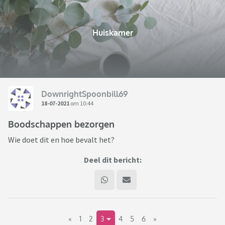
Huiskamer
DownrightSpoonbill69
18-07-2021
om 10:44
Boodschappen bezorgen
Wie doet dit en hoe bevalt het?
Deel dit bericht:
«
1
2
3
4
5
6
»