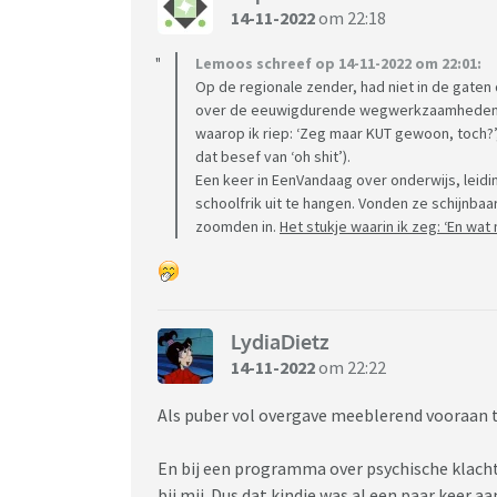
14-11-2022
om 22:18
Lemoos schreef op 14-11-2022 om 22:01:
Op de regionale zender, had niet in de gaten
over de eeuwigdurende wegwerkzaamheden ter 
waarop ik riep: ‘Zeg maar KUT gewoon, toch?’,
dat besef van ‘oh shit’).
Een keer in EenVandaag over onderwijs, leid
schoolfrik uit te hangen. Vonden ze schijnbaa
zoomden in.
Het stukje waarin ik zeg: ‘En wat
LydiaDietz
14-11-2022
om 22:22
Als puber vol overgave meeblerend vooraan t
En bij een programma over psychische klachte
bij mij. Dus dat kindje was al een paar keer 