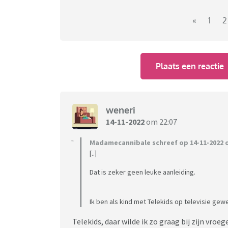
«
1
2
Plaats een reactie
weneri
14-11-2022
om 22:07
Madamecannibale schreef op 14-11-2022 o
[..]
Dat is zeker geen leuke aanleiding.
Ik ben als kind met Telekids op televisie gewe
Telekids, daar wilde ik zo graag bij zijn vroeg