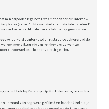
 dat mijn carpoolcollega bezig was met een serieus interview
plaatse (ze zei: ‘Echt kwalitatief uitermate teleurstellend’
 mij omdraai en recht in de camera kijk. Je zag gewoon live
inggevende werd geïnterviewd en ik sta op de achtergrond de
r wel een mooie illustratie van het thema of zo want ze
 moet dit voorstellen?!’ hebben ze eruit geknipt.
egen het hek bij Pinkpop. Op YouTube terug te vinden.
n. Iemand zijn dag werd gefilmd en bracht kind altijd
aan mij overhandigd toen het eenmaal op de film stond.