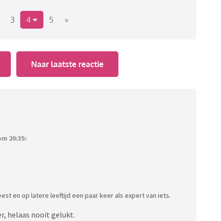
3
4
5
»
Naar laatste reactie
m 20:35:
est en op latere leeftijd een paar keer als expert van iets.
er, helaas nooit gelukt.