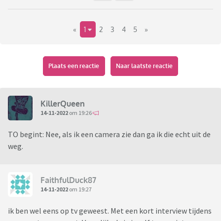
«
1
2
3
4
5
»
Plaats een reactie
Naar laatste reactie
KillerQueen
14-11-2022
om 19:26
TO begint: Nee, als ik een camera zie dan ga ik die echt uit de
weg.
FaithfulDuck87
14-11-2022
om 19:27
ik ben wel eens op tv geweest. Met een kort interview tijdens