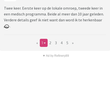
Twee keer. Eerste keer op de lokale omroep, tweede keer in
een medisch programma. Beide al meer dan 10 jaar geleden.
Verdere details geef ik niet want dan word ik te herkenbaar
.
«
1
2
3
4
5
»
▼ Ad by Refinery89