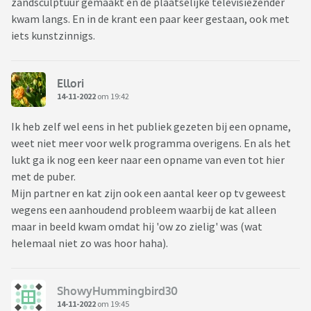
zandsculptuur gemaakt en de plaatselijke televisiezender
kwam langs. En in de krant een paar keer gestaan, ook met
iets kunstzinnigs.
Ellori
14-11-2022
om 19:42
Ik heb zelf wel eens in het publiek gezeten bij een opname,
weet niet meer voor welk programma overigens. En als het
lukt ga ik nog een keer naar een opname van even tot hier
met de puber.
Mijn partner en kat zijn ook een aantal keer op tv geweest
wegens een aanhoudend probleem waarbij de kat alleen
maar in beeld kwam omdat hij 'ow zo zielig' was (wat
helemaal niet zo was hoor haha).
ShowyHummingbird30
14-11-2022
om 19:45