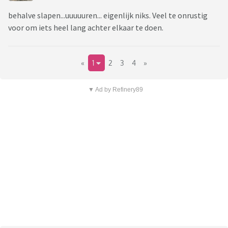
behalve slapen...uuuuuren... eigenlijk niks. Veel te onrustig
voor om iets heel lang achter elkaar te doen.
«
1
2
3
4
»
▼ Ad by Refinery89