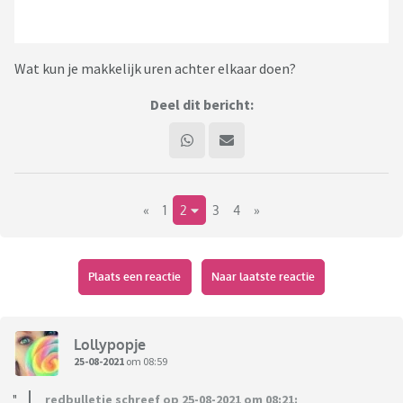
Wat kun je makkelijk uren achter elkaar doen?
Deel dit bericht:
«
1
2
3
4
»
Plaats een reactie
Naar laatste reactie
Lollypopje
25-08-2021
om 08:59
redbulletje schreef op 25-08-2021 om 08:21: