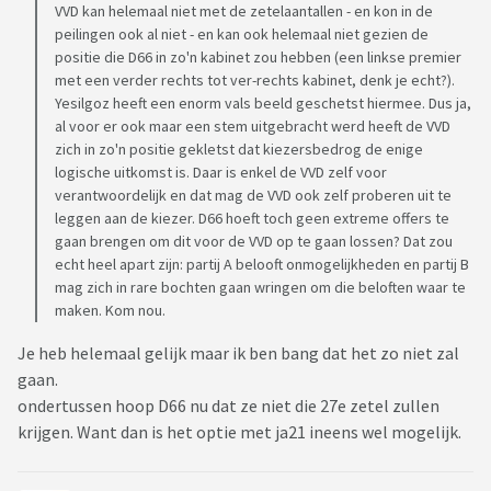
VVD kan helemaal niet met de zetelaantallen - en kon in de
peilingen ook al niet - en kan ook helemaal niet gezien de
positie die D66 in zo'n kabinet zou hebben (een linkse premier
met een verder rechts tot ver-rechts kabinet, denk je echt?).
Yesilgoz heeft een enorm vals beeld geschetst hiermee. Dus ja,
al voor er ook maar een stem uitgebracht werd heeft de VVD
zich in zo'n positie gekletst dat kiezersbedrog de enige
logische uitkomst is. Daar is enkel de VVD zelf voor
verantwoordelijk en dat mag de VVD ook zelf proberen uit te
leggen aan de kiezer. D66 hoeft toch geen extreme offers te
gaan brengen om dit voor de VVD op te gaan lossen? Dat zou
echt heel apart zijn: partij A belooft onmogelijkheden en partij B
mag zich in rare bochten gaan wringen om die beloften waar te
maken. Kom nou.
Je heb helemaal gelijk maar ik ben bang dat het zo niet zal
gaan.
ondertussen hoop D66 nu dat ze niet die 27e zetel zullen
krijgen. Want dan is het optie met ja21 ineens wel mogelijk.