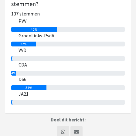
stemmen?
137 stemmen
PVV
40%
GroenLinks-PvdA
22%
VVD
1%
CDA
4%
D66
31%
JA21
1%
Deel dit bericht: