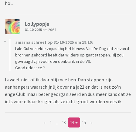
hol.
Lollypopje
31-10-2025
om 20:31
amarna schreef op 31-10-2025 om 19:10:
Lale Gul vertelde zojuist bij Het Nieuws Van De Dag dat ze van 4
bronnen gehoord heeft dat Wilders op gaat stappen. Hij zou
gevraagd zijn voor een denktank in de VS.
Good riddance ?
Ik weet niet of ik daar blij mee ben. Dan stappen zijn
aanhangers waarschijnlijk over na ja21 en dat is net zo'n
enge Club maar beter georganiseerd en dus meer kans dat ze
iets voor elkaar krijgen als ze echt groot worden vrees ik
«
1
..
13
14
15
»