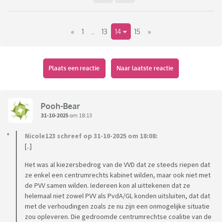
«
1
..
13
14
15
»
Plaats een reactie
Naar laatste reactie
Pooh-Bear
31-10-2025
om 18:13
Nicole123 schreef op 31-10-2025 om 18:08:
[..]
Het was al kiezersbedrog van de VVD dat ze steeds riepen dat
ze enkel een centrumrechts kabinet wilden, maar ook niet met
de PVV samen wilden. Iedereen kon al uittekenen dat ze
helemaal niet zowel PVV als PvdA/GL konden uitsluiten, dat dat
met de verhoudingen zoals ze nu zijn een onmogelijke situatie
zou opleveren. Die gedroomde centrumrechtse coalitie van de