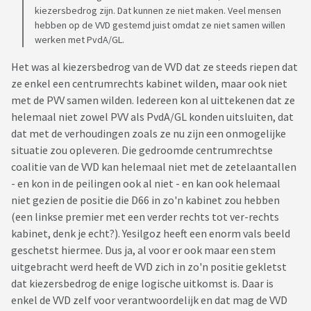
kiezersbedrog zijn. Dat kunnen ze niet maken. Veel mensen
hebben op de VVD gestemd juist omdat ze niet samen willen
werken met PvdA/GL.
Het was al kiezersbedrog van de VVD dat ze steeds riepen dat
ze enkel een centrumrechts kabinet wilden, maar ook niet
met de PVV samen wilden. Iedereen kon al uittekenen dat ze
helemaal niet zowel PVV als PvdA/GL konden uitsluiten, dat
dat met de verhoudingen zoals ze nu zijn een onmogelijke
situatie zou opleveren. Die gedroomde centrumrechtse
coalitie van de VVD kan helemaal niet met de zetelaantallen
- en kon in de peilingen ook al niet - en kan ook helemaal
niet gezien de positie die D66 in zo'n kabinet zou hebben
(een linkse premier met een verder rechts tot ver-rechts
kabinet, denk je echt?). Yesilgoz heeft een enorm vals beeld
geschetst hiermee. Dus ja, al voor er ook maar een stem
uitgebracht werd heeft de VVD zich in zo'n positie gekletst
dat kiezersbedrog de enige logische uitkomst is. Daar is
enkel de VVD zelf voor verantwoordelijk en dat mag de VVD