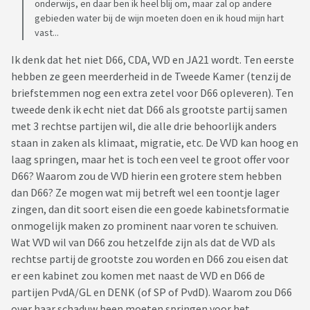
onderwijs, en daar ben ik heel blij om, maar zal op andere
gebieden water bij de wijn moeten doen en ik houd mijn hart
vast...
Ik denk dat het niet D66, CDA, VVD en JA21 wordt. Ten eerste
hebben ze geen meerderheid in de Tweede Kamer (tenzij de
briefstemmen nog een extra zetel voor D66 opleveren). Ten
tweede denk ik echt niet dat D66 als grootste partij samen
met 3 rechtse partijen wil, die alle drie behoorlijk anders
staan in zaken als klimaat, migratie, etc. De VVD kan hoog en
laag springen, maar het is toch een veel te groot offer voor
D66? Waarom zou de VVD hierin een grotere stem hebben
dan D66? Ze mogen wat mij betreft wel een toontje lager
zingen, dan dit soort eisen die een goede kabinetsformatie
onmogelijk maken zo prominent naar voren te schuiven.
Wat VVD wil van D66 zou hetzelfde zijn als dat de VVD als
rechtse partij de grootste zou worden en D66 zou eisen dat
er een kabinet zou komen met naast de VVD en D66 de
partijen PvdA/GL en DENK (of SP of PvdD). Waarom zou D66
over haar schaduw heen moeten springen voor het