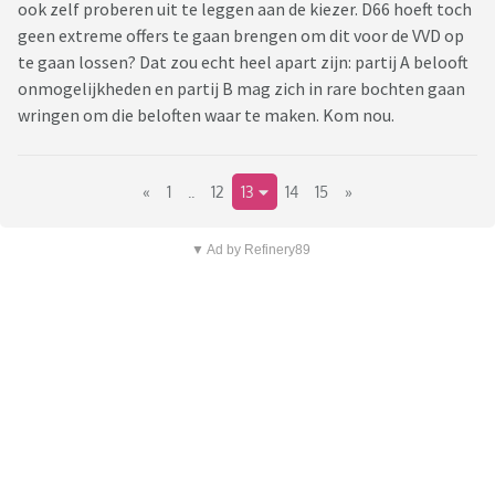
ook zelf proberen uit te leggen aan de kiezer. D66 hoeft toch
geen extreme offers te gaan brengen om dit voor de VVD op
te gaan lossen? Dat zou echt heel apart zijn: partij A belooft
onmogelijkheden en partij B mag zich in rare bochten gaan
wringen om die beloften waar te maken. Kom nou.
«
1
..
12
13
14
15
»
▼ Ad by Refinery89