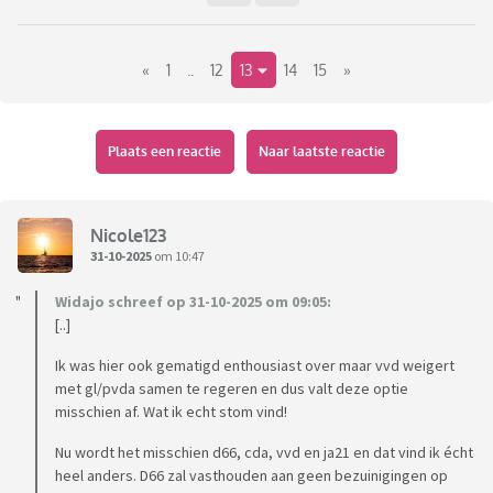
«
1
..
12
13
14
15
»
Plaats een reactie
Naar laatste reactie
Nicole123
31-10-2025
om 10:47
Widajo schreef op 31-10-2025 om 09:05:
[..]
Ik was hier ook gematigd enthousiast over maar vvd weigert
met gl/pvda samen te regeren en dus valt deze optie
misschien af. Wat ik echt stom vind!
Nu wordt het misschien d66, cda, vvd en ja21 en dat vind ik écht
heel anders. D66 zal vasthouden aan geen bezuinigingen op