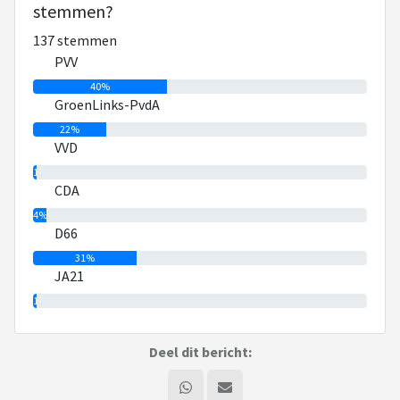
stemmen?
137 stemmen
PVV
40%
GroenLinks-PvdA
22%
VVD
1%
CDA
4%
D66
31%
JA21
1%
Deel dit bericht: