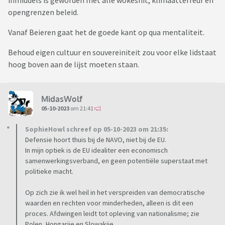
inmiddels is geworden met alle wokeshit, klimaatterreur en
opengrenzen beleid.
Vanaf Beieren gaat het de goede kant op qua mentaliteit.
Behoud eigen cultuur en souvereiniteit zou voor elke lidstaat
hoog boven aan de lijst moeten staan.
MidasWolf
05-10-2023
om 21:41
SophieHowl schreef op 05-10-2023 om 21:35:
Defensie hoort thuis bij de NAVO, niet bij de EU.
In mijn optiek is de EU idealiter een economisch
samenwerkingsverband, en geen potentiële superstaat met
politieke macht.
Op zich zie ik wel heil in het verspreiden van democratische
waarden en rechten voor minderheden, alleen is dit een
proces. Afdwingen leidt tot opleving van nationalisme; zie
Polen, Hongarije en Slowakije.