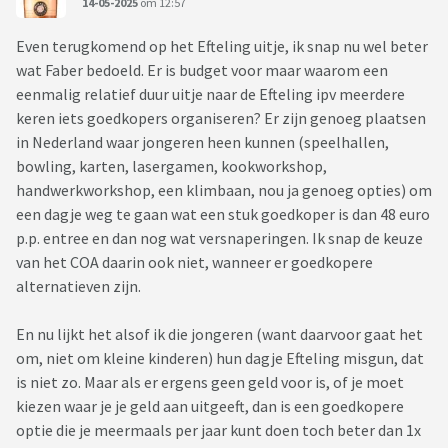
14-05-2025
om 12:57
Even terugkomend op het Efteling uitje, ik snap nu wel beter
wat Faber bedoeld. Er is budget voor maar waarom een
eenmalig relatief duur uitje naar de Efteling ipv meerdere
keren iets goedkopers organiseren? Er zijn genoeg plaatsen
in Nederland waar jongeren heen kunnen (speelhallen,
bowling, karten, lasergamen, kookworkshop,
handwerkworkshop, een klimbaan, nou ja genoeg opties) om
een dagje weg te gaan wat een stuk goedkoper is dan 48 euro
p.p. entree en dan nog wat versnaperingen. Ik snap de keuze
van het COA daarin ook niet, wanneer er goedkopere
alternatieven zijn.
En nu lijkt het alsof ik die jongeren (want daarvoor gaat het
om, niet om kleine kinderen) hun dagje Efteling misgun, dat
is niet zo. Maar als er ergens geen geld voor is, of je moet
kiezen waar je je geld aan uitgeeft, dan is een goedkopere
optie die je meermaals per jaar kunt doen toch beter dan 1x