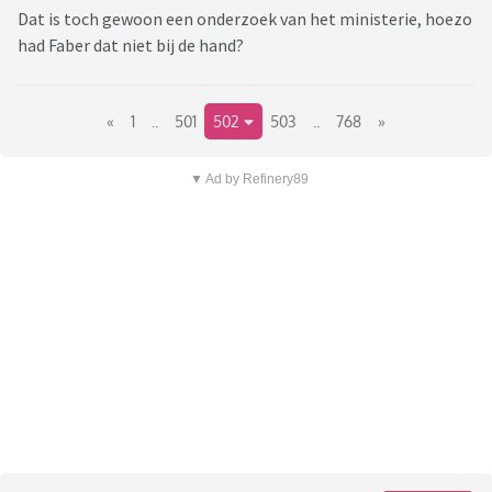
Dat is toch gewoon een onderzoek van het ministerie, hoezo
had Faber dat niet bij de hand?
«
1
..
501
502
503
..
768
»
▼ Ad by Refinery89