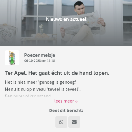
Nieuws en actueel
Poezenmeisje
06-10-2023
om 11:18
Ter Apel. Het gaat écht uit de hand lopen.
Het is niet meer 'genoeg is genoeg'.
Men zit nu op niveau 'teveel is teveel'...
Een pure volksopstand.
Dit naar aanleiding van diefstal uit een auto.
Deel dit bericht:
De burgemeester weet ook niet meer wat hij nog kan doen.
Hoe lang laat de demissionaire regering de mensen hier nog