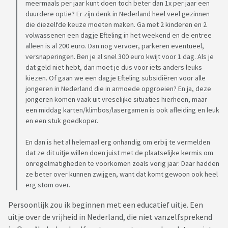
meermaals per jaar kunt doen toch beter dan 1x per jaar een
duurdere optie? Er zijn denk in Nederland heel veel gezinnen
die diezelfde keuze moeten maken. Ga met 2 kinderen en 2
volwassenen een dagje Efteling in het weekend en de entree
alleen is al 200 euro. Dan nog vervoer, parkeren eventueel,
versnaperingen. Ben je al snel 300 euro kwijt voor 1 dag. Als je
dat geld niet hebt, dan moet je dus voor iets anders leuks
kiezen. Of gaan we een dagje Efteling subsidiëren voor alle
jongeren in Nederland die in armoede opgroeien? En ja, deze
jongeren komen vaak uit vreselijke situaties hierheen, maar
een middag karten/klimbos/lasergamen is ook afleiding en leuk
en een stuk goedkoper.
En dan is het al helemaal erg onhandig om erbij te vermelden
dat ze dit uitje willen doen juist met de plaatselijke kermis om
onregelmatigheden te voorkomen zoals vorig jaar. Daar hadden
ze beter over kunnen zwijgen, want dat komt gewoon ook heel
erg stom over.
Persoonlijk zou ik beginnen met een educatief uitje. Een
uitje over de vrijheid in Nederland, die niet vanzelfsprekend