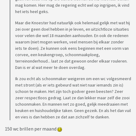
mag komen. Hier mag de regering echt wel op ingrijpen, ik vind
het iets heel geks.
Maar die Knoester had natuurlijk ook helemaal gelijk met wat hij
zei over geen doel hebben in je leven, en uitzichtloze situaties
voor velen die wel 18 maanden aanhouden. En ook de redenen
waarom (niet mogen werken, veel mensen bij elkaar zonder
iets te doen). Ze kunnen ook eens beginnen met een vorm van
corvee, een keukengroep, schoonmaakploeg,
terreinonderhoud... laat ze dat gewoon onder elkaar rouleren.
Dan is er al wat meer te doen overdag.
Ik zou echt als schoonmaker weigeren om een wc volgesmeerd
met stront (als er iets gebeurd wat niet naar iemands zin is)
schoon te maken. Het zijn toch godver geen beesten? Zeer
zeer respectloos gedrag. Laat ze dan lekker maar zelf die zooi
schoonmaken. En mannen net zo goed, gelijk meedraaien met
keuken en huishoudelijke taken. Geen gezeik. En als het dan vuil
en vies is dan hebben ze dat aan zichzelf te danken.
150 wc brillen per maand