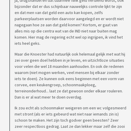
ja, drugshandel en dat daarmee flink geld verdiend wordt, ook
bijzonder dat er dus schijnbaar nauwelijks controle lijkt te zijn
en dat men van dat geld een auto kan kopen, zelfs
parkeerplaatsen worden daarvoor aangelegd en er wordt niet
nagegaan hoe ze aan dat geld komen? Kortom, er gaat van
alles mis op die centra wat van de IND niet naar buiten mag
komen. Hier mag de regering echt wel op ingrijpen, ik vind het
iets heel geks.
Maar die Knoester had natuurlijk ook helemaal gelijk met wat hij
zei over geen doel hebben in je leven, en uitzichtloze situaties
voor velen die wel 18 maanden aanhouden. En ook de redenen
waarom (niet mogen werken, veel mensen bij elkaar zonder
iets te doen). Ze kunnen ook eens beginnen met een vorm van
corvee, een keukengroep, schoonmaakploeg,
terreinonderhoud... laat ze dat gewoon onder elkaar rouleren.
Dan is er al wat meer te doen overdag.
Ik zou echt als schoonmaker weigeren om een wc volgesmeerd
met stront (als er iets gebeurd wat niet naar iemands zin is)
schoon te maken. Het zijn toch godver geen beesten? Zeer
zeer respectloos gedrag. Laat ze dan lekker maar zelf die zooi