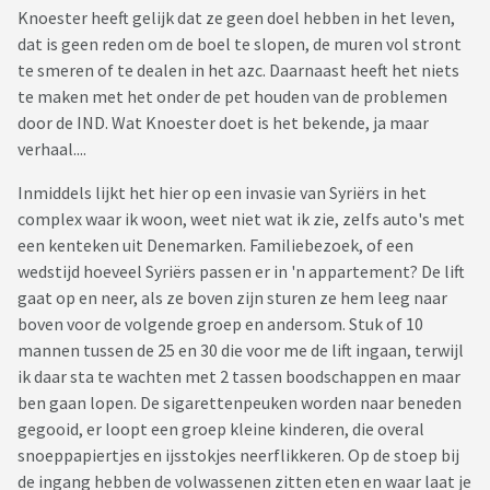
Knoester heeft gelijk dat ze geen doel hebben in het leven,
dat is geen reden om de boel te slopen, de muren vol stront
te smeren of te dealen in het azc. Daarnaast heeft het niets
te maken met het onder de pet houden van de problemen
door de IND. Wat Knoester doet is het bekende, ja maar
verhaal....
Inmiddels lijkt het hier op een invasie van Syriërs in het
complex waar ik woon, weet niet wat ik zie, zelfs auto's met
een kenteken uit Denemarken. Familiebezoek, of een
wedstijd hoeveel Syriërs passen er in 'n appartement? De lift
gaat op en neer, als ze boven zijn sturen ze hem leeg naar
boven voor de volgende groep en andersom. Stuk of 10
mannen tussen de 25 en 30 die voor me de lift ingaan, terwijl
ik daar sta te wachten met 2 tassen boodschappen en maar
ben gaan lopen. De sigarettenpeuken worden naar beneden
gegooid, er loopt een groep kleine kinderen, die overal
snoeppapiertjes en ijsstokjes neerflikkeren. Op de stoep bij
de ingang hebben de volwassenen zitten eten en waar laat je