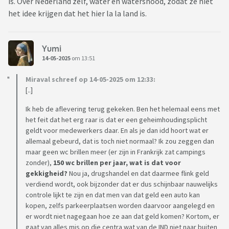
is. Over Nederland zelf, water en watersnood, zodat ze niet
het idee krijgen dat het hier la la land is.
Yumi
14-05-2025
om 13:51
Miraval schreef op 14-05-2025 om 12:33:
[..]
Ik heb de aflevering terug gekeken. Ben het helemaal eens met
het feit dat het erg raar is dat er een geheimhoudingsplicht
geldt voor medewerkers daar. En als je dan idd hoort wat er
allemaal gebeurd, dat is toch niet normaal? Ik zou zeggen dan
maar geen wc brillen meer (er zijn in Frankrijk zat campings
zonder),
150 wc brillen per jaar, wat is dat voor
gekkigheid?
Nou ja, drugshandel en dat daarmee flink geld
verdiend wordt, ook bijzonder dat er dus schijnbaar nauwelijks
controle lijkt te zijn en dat men van dat geld een auto kan
kopen, zelfs parkeerplaatsen worden daarvoor aangelegd en
er wordt niet nagegaan hoe ze aan dat geld komen? Kortom, er
gaat van alles mis op die centra wat van de IND niet naar buiten