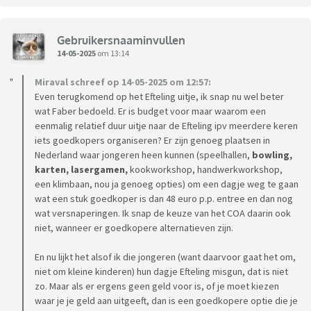
Gebruikersnaaminvullen
14-05-2025
om 13:14
Miraval schreef op 14-05-2025 om 12:57:
Even terugkomend op het Efteling uitje, ik snap nu wel beter
wat Faber bedoeld. Er is budget voor maar waarom een
eenmalig relatief duur uitje naar de Efteling ipv meerdere keren
iets goedkopers organiseren? Er zijn genoeg plaatsen in
Nederland waar jongeren heen kunnen (speelhallen,
bowling,
karten, lasergamen,
kookworkshop, handwerkworkshop,
een klimbaan, nou ja genoeg opties) om een dagje weg te gaan
wat een stuk goedkoper is dan 48 euro p.p. entree en dan nog
wat versnaperingen. Ik snap de keuze van het COA daarin ook
niet, wanneer er goedkopere alternatieven zijn.
En nu lijkt het alsof ik die jongeren (want daarvoor gaat het om,
niet om kleine kinderen) hun dagje Efteling misgun, dat is niet
zo. Maar als er ergens geen geld voor is, of je moet kiezen
waar je je geld aan uitgeeft, dan is een goedkopere optie die je