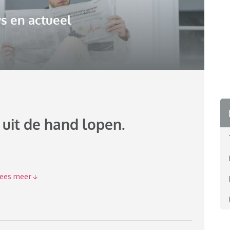
s en actueel
 uit de hand lopen.
 nog kan doen.
mensen hier nog met de stront zitten???