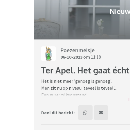
Nieuw
Poezenmeisje
06-10-2023
om 11:18
Ter Apel. Het gaat écht
Het is niet meer 'genoeg is genoeg'.
Men zit nu op niveau 'teveel is teveel'...
Een pure volksopstand.
Dit naar aanleiding van diefstal uit een auto.
Deel dit bericht:
De burgemeester weet ook niet meer wat hij
Hoe lang laat de demissionaire regering de 