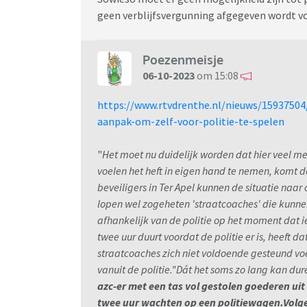
geen verblijfsvergunning afgegeven wordt vo
Poezenmeisje
06-10-2023
om 15:08
https://www.rtvdrenthe.nl/nieuws/15937504
aanpak-om-zelf-voor-politie-te-spelen
"
Het moet nu duidelijk worden dat hier veel me
voelen het heft in eigen hand te nemen, komt d
beveiligers in Ter Apel kunnen de situatie naar o
lopen wel zogeheten 'straatcoaches' die kunnen
afhankelijk van de politie op het moment dat
twee uur duurt voordat de politie er is, heeft da
straatcoaches zich niet voldoende gesteund vo
vanuit de politie."Dát het soms zo lang kan dur
azc-er met een tas vol gestolen goederen uit
twee uur wachten op een politiewagen.Volge