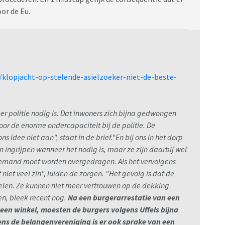
or de Eu.
/klopjacht-op-stelende-asielzoeker-niet-de-beste-
er politie nodig is. Dat inwoners zich bijna gedwongen
oor de enorme ondercapaciteit bij de politie. De
ns idee niet aan", staat in de brief."En bij ons in het dorp
 ingrijpen wanneer het nodig is, maar ze zijn daarbij wel
 iemand moet worden overgedragen. Als het vervolgens
t niet veel zin", luiden de zorgen. "Het gevolg is dat de
elen. Ze kunnen niet meer vertrouwen op de dekking
en, bleek recent nog.
Na een burgerarrestatie van een
 een winkel, moesten de burgers volgens Uffels bijna
ns de belangenvereniging is er ook sprake van een