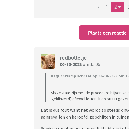
«
1
2
https://www.rtvnoord.nl/nieuws/1075109/bu
apel
Plaats een reactie
De burgerwacht Ter Apel kreeg maandag aan he
Willeke Vroom van de burgerwacht. 'Onze me
achtervolging ingezet. Hij rende het maïsveld
gestolen portemonnee uit Nieuw-Weerdinge kom
redbulletje
'Daarom werd de groep zo groot', zegt Vroom. '
06-10-2023
om 15:06
met een drone met warmtecamera. Een boer
het maïsveld konden kijken
. Het leek bijna ee
Daglichtlamp schreef op 06-10-2023 om 15
[..]
man aan.
Als ze klaar zijn met de procedure blijven z
'geklinkerd', oftewel letterlijk op straat gezet
Dat is dus fout want het wordt zo steeds onv
aangevallen en beroofd, ze schijten in tuine
Sowieso moet er geen mogelijkheid zijn tot p