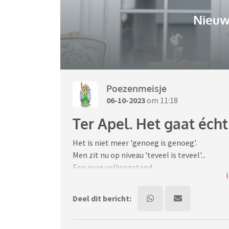
Nieuw
Poezenmeisje
06-10-2023
om 11:18
Ter Apel. Het gaat écht
Het is niet meer 'genoeg is genoeg'.
Men zit nu op niveau 'teveel is teveel'...
Een pure volksopstand.
Dit naar aanleiding van diefstal uit een auto.
Deel dit bericht:
De burgemeester weet ook niet meer wat hij
Hoe lang laat de demissionaire regering de 