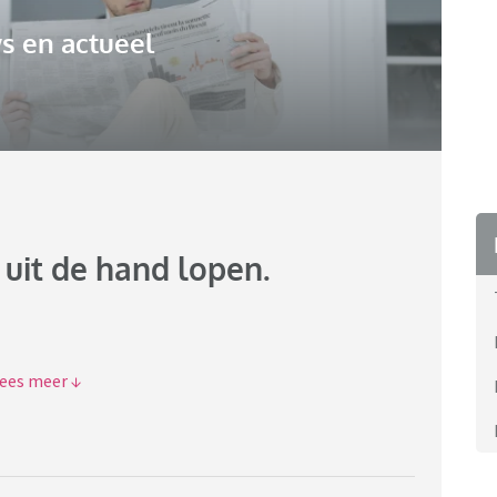
s en actueel
 uit de hand lopen.
 nog kan doen.
mensen hier nog met de stront zitten???