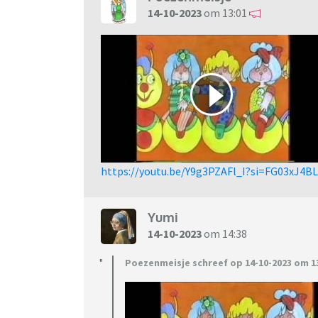
14-10-2023
om 13:01
https://youtu.be/Y9g3PZAFl_I?si=FG03xJ4
Yumi
14-10-2023
om 14:38
Poezenmeisje schreef op 14-10-2023 om 13