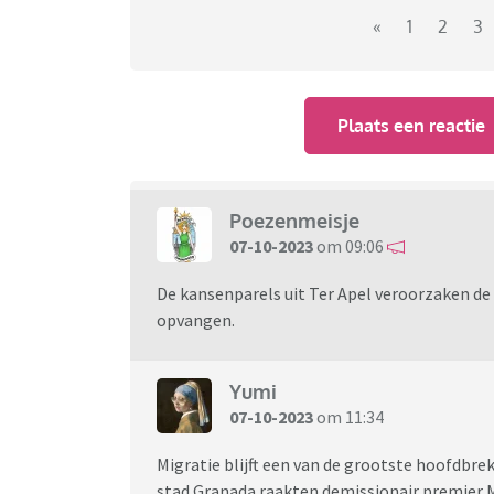
«
1
2
3
https://www.rtvnoord.nl/nieuws/1075109/bu
apel
Plaats een reactie
De burgerwacht Ter Apel kreeg maandag aan he
Willeke Vroom van de burgerwacht. 'Onze me
achtervolging ingezet. Hij rende het maïsveld
gestolen portemonnee uit Nieuw-Weerdinge kom
Poezenmeisje
'Daarom werd de groep zo groot', zegt Vroom. '
07-10-2023
om 09:06
met een drone met warmtecamera. Een boer
het maïsveld konden kijken
. Het leek bijna ee
De kansenparels uit Ter Apel veroorzaken d
man aan.
opvangen.
Yumi
07-10-2023
om 11:34
Migratie blijft een van de grootste hoofdbre
stad Granada raakten demissionair premier M