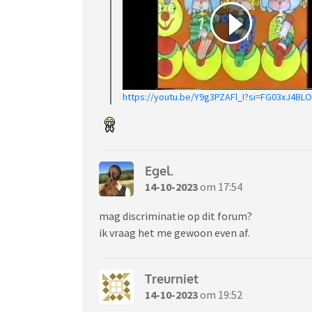
https://youtu.be/Y9g3PZAFl_I?si=FG03xJ4B
Egel.
14-10-2023
om 17:54
mag discriminatie op dit forum?
ik vraag het me gewoon even af.
Treurniet
14-10-2023
om 19:52