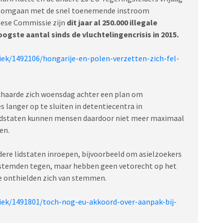
en omgaan met de snel toenemende instroom
pese Commissie zijn
dit jaar al 250.000 illegale
gste aantal sinds de vluchtelingencrisis in 2015.
itiek/1492106/hongarije-en-polen-verzetten-zich-fel-
schaarde zich woensdag achter een plan om
s langer op te sluiten in detentiecentra in
Lidstaten kunnen mensen daardoor niet meer maximaal
en.
re lidstaten inroepen, bijvoorbeeld om asielzoekers
e stemden tegen, maar hebben geen vetorecht op het
ije onthielden zich van stemmen.
itiek/1491801/toch-nog-eu-akkoord-over-aanpak-bij-