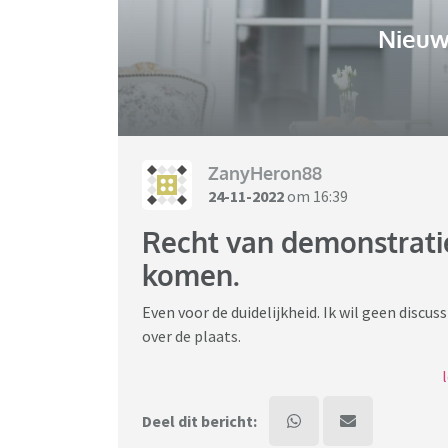
Nieuw
ZanyHeron88
24-11-2022
om 16:39
Recht van demonstrati
komen.
Even voor de duidelijkheid. Ik wil geen disc
over de plaats.
Ik merk dat ik met pijn in mijn buik de artike
hadden zomaar kinderen tussen kunnen zitten
Deel dit bericht: