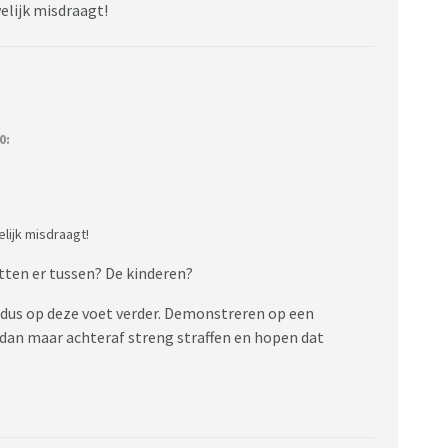
elijk misdraagt!
 dat er op deze plaatsen gedemonstreerd mag worden. En
van protest hoeft ook helemaal niet ontnomen te
 Den- Haag.
0:
elijk misdraagt!
itten er tussen? De kinderen?
 dus op deze voet verder. Demonstreren op een
 dan maar achteraf streng straffen en hopen dat