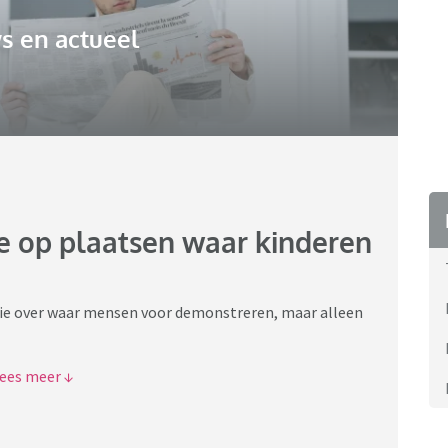
s en actueel
e op plaatsen waar kinderen
ussie over waar mensen voor demonstreren, maar alleen
len lees over wat er in Staphorst is gebeurd. Hier
. Ik citeer even het AD