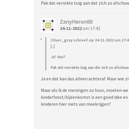
Pak dat verrekte tuig aan dat zich zo afschuw
Wat vinden jullie hiervan? Ik snap zelf niet
in elk geval niet op deze manier. Het recht 
worden, maar kan zich verplaatsen naar Bijv
ZanyHeron88
24-11-2022
om 17:42
Zilver_gray schreef op 24-11-2022 om 17:4
[..]
Ja? dus?
Pak dat verrekte tuig aan die zich zo afschuw
Ja en dat kan dus alleen achteraf. Maar wie z
Maar als ik de meningen zo hoor, moeten we
kinderfeest/bijeenkomst is een goed idee en
kinderen hier niets van meekrijgen?