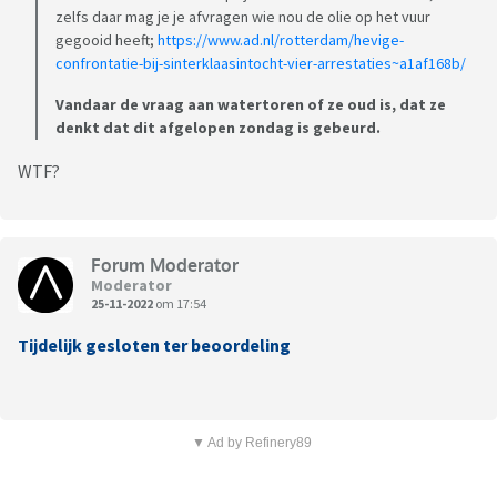
zelfs daar mag je je afvragen wie nou de olie op het vuur
gegooid heeft;
https://www.ad.nl/rotterdam/hevige-
confrontatie-bij-sinterklaasintocht-vier-arrestaties~a1af168b/
Vandaar de vraag aan watertoren of ze oud is, dat ze
denkt dat dit afgelopen zondag is gebeurd.
WTF?
Forum Moderator
Moderator
25-11-2022
om 17:54
Tijdelijk gesloten ter beoordeling
▼ Ad by Refinery89