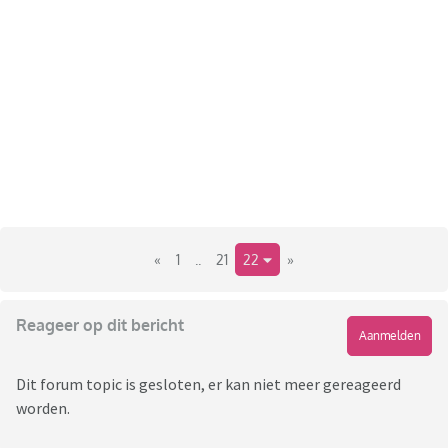
«
1
..
21
22
»
Reageer op dit bericht
Aanmelden
Dit forum topic is gesloten, er kan niet meer gereageerd
worden.