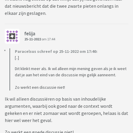
plek aanwezig zouden zijn. Pfff dat had in mijn ogen echt
dat nieuwsbericht dat die twee zwarte pieten onlangs in
heel fout kunnen aflopen.
elkaar zijn geslagen.
Een dag geleden waren er mensen die weliswaar vreedzaam
felija
protesteerde in een kindermuseum. Ze trokken hun kleding
25-11-2022
om 17:44
uit. Ook dit vind ik een kwalijke zaak. Kinderen vragen hier
niet om en krijgen zomaar een naakte man of vrouw te zien.
Paracelsus schreef op 25-11-2022 om 17:40:
Nog even los van kinderen die misschien al een trauma
[..]
hebben door misbruik. Want die cijfers liegen er niet om
Dit klinkt meer als. Ik wil alleen mijn mening geven als je ik weet
helaas.
dat je aan het eind van de discussie mijn gelijk aanneemt.
Wat vinden jullie hiervan? Ik snap zelf niet dat er op deze
Zo werkt een discussie niet!
plaatsen gedemonstreerd mag worden. En in elk geval niet
op deze manier. Het recht van protest hoeft ook helemaal
Ik wil alleen discussiëren op basis van inhoudelijke
niet ontnomen te worden, maar kan zich verplaatsen naar
argumenten, waarbij ook goed naar de context wordt
Bijv Den- Haag.
gekeken en er niet zomaar wat wordt geroepen, helaas is dat
hier wel weer het geval.
Zo werkt een goede discussie niet!