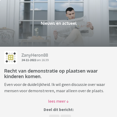
Nieuws en actueel
ZanyHeron88
24-11-2022
om 16:39
Recht van demonstratie op plaatsen waar
kinderen komen.
Even voor de duidelijkheid. Ik wil geen discussie over waar
mensen voor demonstreren, maar alleen over de plaats.
Ik merk dat ik met pijn in mijn buik de artikelen lees over wat
er in Staphorst is gebeurd. Hier hadden zomaar kinderen
Deel dit bericht:
tussen kunnen zitten. Ik citeer even het AD