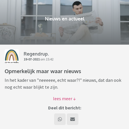
Nieuws en actueel
Regendrup.
19-07-2021
om 15:42
Opmerkelijk maar waar nieuws
In het kader van "neeeeee, echt waar?!" nieuws, dat dan ook
nog echt waar blijkt te zijn.
https://www.nu.nl/tech/6145002/spelcassette-super-mario-
64-brengt-156-miljoen-dollar-op-bij-veiling.html
Deel dit bericht:
Hoe dan? Net als dat nieuws laatst, dat bepaalde Pokémon
kaarten opeens veel geld waar zijn nu.