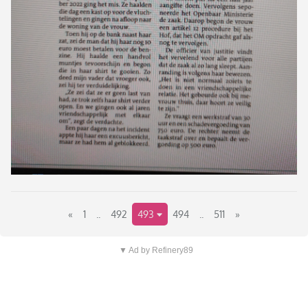
«
1
..
492
493
494
..
511
»
▼ Ad by Refinery89