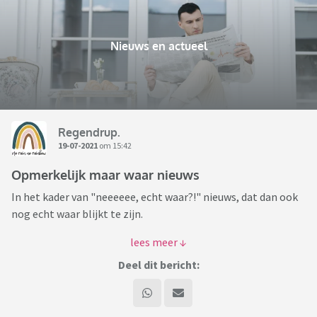
Nieuws en actueel
Regendrup.
19-07-2021
om 15:42
Opmerkelijk maar waar nieuws
In het kader van "neeeeee, echt waar?!" nieuws, dat dan ook
nog echt waar blijkt te zijn.
https://www.nu.nl/tech/6145002/spelcassette-super-mario-
64-brengt-156-miljoen-dollar-op-bij-veiling.html
Deel dit bericht:
Hoe dan? Net als dat nieuws laatst, dat bepaalde Pokémon
kaarten opeens veel geld waar zijn nu.