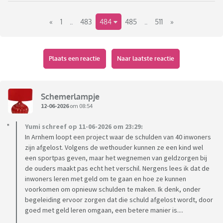
Kom maar op met al dat gekke, maar toch écht waar nieuws.
«
1
..
483
484
485
..
511
»
Plaats een reactie
Naar laatste reactie
Schemerlampje
12-06-2026
om 08:54
Yumi schreef op 11-06-2026 om 23:29:
In Arnhem loopt een project waar de schulden van 40 inwoners
zijn afgelost. Volgens de wethouder kunnen ze een kind wel
een sportpas geven, maar het wegnemen van geldzorgen bij
de ouders maakt pas echt het verschil. Nergens lees ik dat de
inwoners leren met geld om te gaan en hoe ze kunnen
voorkomen om opnieuw schulden te maken. Ik denk, onder
begeleiding ervoor zorgen dat die schuld afgelost wordt, door
goed met geld leren omgaan, een betere manier is....