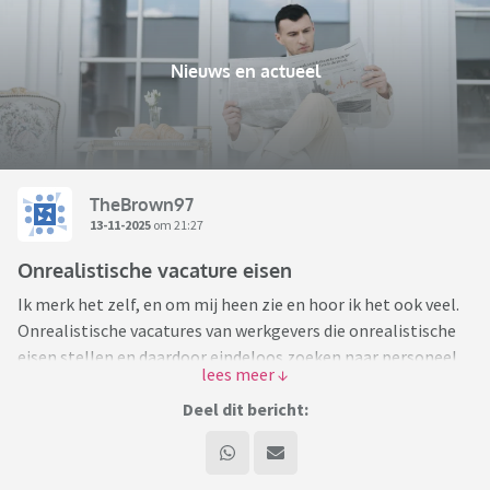
Nieuws en actueel
TheBrown97
13-11-2025
om 21:27
Onrealistische vacature eisen
Ik merk het zelf, en om mij heen zie en hoor ik het ook veel.
Onrealistische vacatures van werkgevers die onrealistische
eisen stellen en daardoor eindeloos zoeken naar personeel.
Terwijl er op papier te weinig werkende mensen zijn.
Deel dit bericht:
Ik moest daarom ook wel gniffelen om dit artikel van de
BNR: bnr nl/nieuws/ondernemen-
werk/10587278/werkgevers-missen-kansen-in-zoektocht-