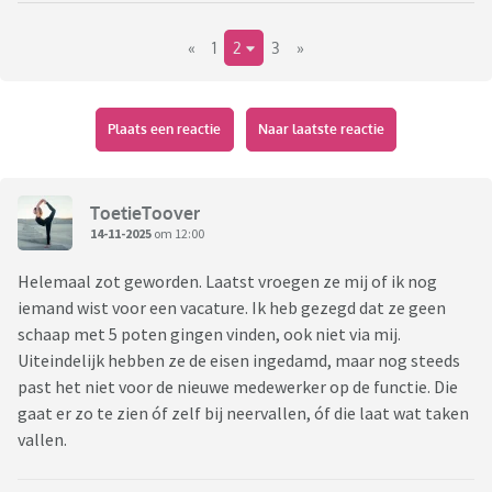
naar-talent-vaak-vage-abstracte-en-onrealistische-
«
1
2
3
»
vacatures
Merken jullie dit zelf ook? Sommige vacatures zie ik soms 1
week niet en daarna staan ze direct weer open. Ik heb er zelf
Plaats een reactie
Naar laatste reactie
weleens op gereageerd en dan kom ik soms op gesprek en
hoor ik dat er meerdere kandidaten die dag komen, en
zoeken ze 6 maanden later nog steeds iemand. Als je als
ToetieToover
werkgever alle aanwas afwijst is dat personeelstekort niet
14-11-2025
om 12:00
verwonderlijk toch?
Helemaal zot geworden. Laatst vroegen ze mij of ik nog
iemand wist voor een vacature. Ik heb gezegd dat ze geen
schaap met 5 poten gingen vinden, ook niet via mij.
Uiteindelijk hebben ze de eisen ingedamd, maar nog steeds
past het niet voor de nieuwe medewerker op de functie. Die
gaat er zo te zien óf zelf bij neervallen, óf die laat wat taken
vallen.