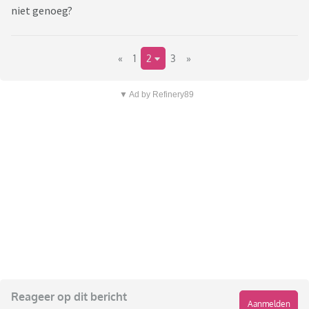
niet genoeg?
«
1
2
3
»
▼ Ad by Refinery89
Reageer op dit bericht
Aanmelden