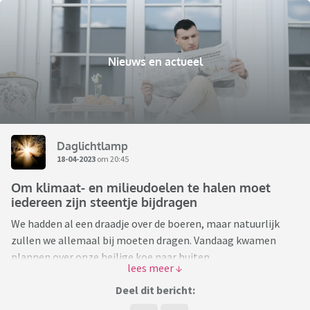
Nieuws en actueel
Daglichtlamp
18-04-2023
om 20:45
Om klimaat- en milieudoelen te halen moet
iedereen zijn steentje bijdragen
We hadden al een draadje over de boeren, maar natuurlijk
zullen we allemaal bij moeten dragen. Vandaag kwamen
plannen over onze heilige koe naar buiten.
https://nos.nl/artikel/2471933-kabinet-overweegt-
duurdere-brandstof-en-hogere-aanschafbelasting-
Deel dit bericht:
benzineauto-s