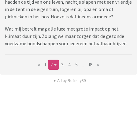
hadden de tijd van ons leven, nachtje slapen met een vriendje
in de tent in de eigen tuin, logeren bij opa en oma of
picknicken in het bos. Hoezo is dat ineens armoede?
Wat mij betreft mag alle luxe met grote impact op het
klimaat duur zijn. Zolang we maar zorgen dat de gezonde
voedzame boodschappen voor iedereen betaalbaar blijven.
«
1
2
3
4
5
..
18
»
▼ Ad by Refinery89