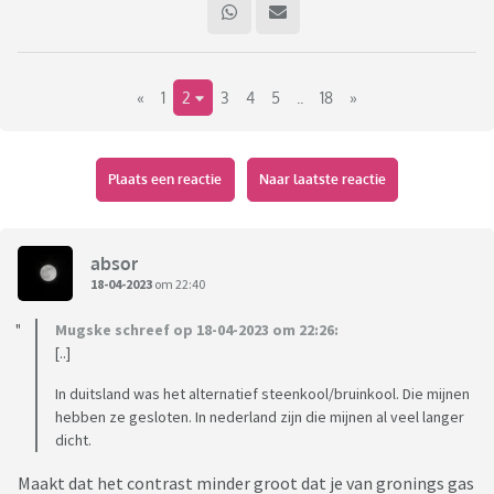
Toch wel even slikken om eerlijk te zijn, maar hopelijk
worden elektrische auto's hierdoor ook voor de kleine man
betaalbaar.
«
1
2
3
4
5
..
18
»
Plaats een reactie
Naar laatste reactie
absor
18-04-2023
om 22:40
Mugske schreef op 18-04-2023 om 22:26:
[..]
In duitsland was het alternatief steenkool/bruinkool. Die mijnen
hebben ze gesloten. In nederland zijn die mijnen al veel langer
dicht.
Maakt dat het contrast minder groot dat je van gronings gas