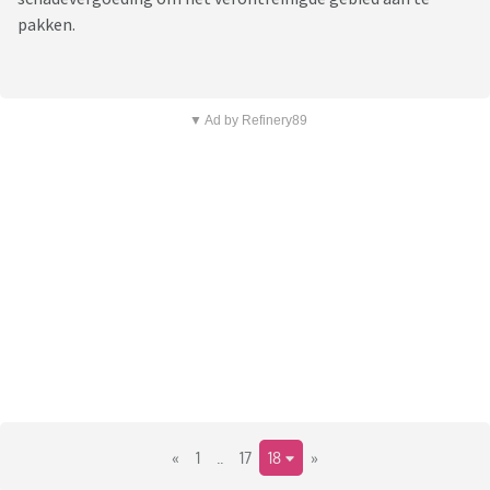
pakken.
▼ Ad by Refinery89
«
1
..
17
18
»