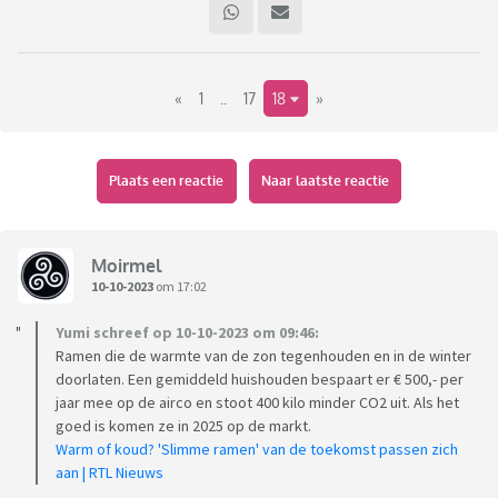
Toch wel even slikken om eerlijk te zijn, maar hopelijk
worden elektrische auto's hierdoor ook voor de kleine man
betaalbaar.
«
1
..
17
18
»
Plaats een reactie
Naar laatste reactie
Moirmel
10-10-2023
om 17:02
Yumi schreef op 10-10-2023 om 09:46:
Ramen die de warmte van de zon tegenhouden en in de winter
doorlaten. Een gemiddeld huishouden bespaart er € 500,- per
jaar mee op de airco en stoot 400 kilo minder CO2 uit. Als het
goed is komen ze in 2025 op de markt.
Warm of koud? 'Slimme ramen' van de toekomst passen zich
aan | RTL Nieuws