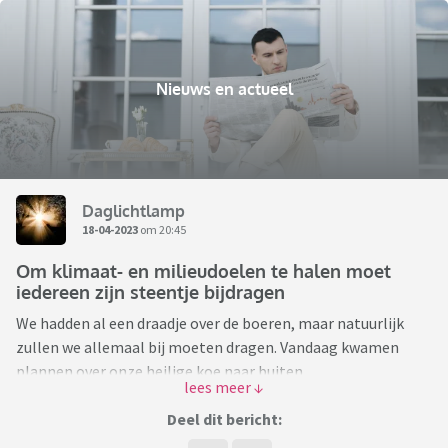
Nieuws en actueel
Daglichtlamp
18-04-2023
om 20:45
Om klimaat- en milieudoelen te halen moet
iedereen zijn steentje bijdragen
We hadden al een draadje over de boeren, maar natuurlijk
zullen we allemaal bij moeten dragen. Vandaag kwamen
plannen over onze heilige koe naar buiten.
https://nos.nl/artikel/2471933-kabinet-overweegt-
duurdere-brandstof-en-hogere-aanschafbelasting-
Deel dit bericht:
benzineauto-s