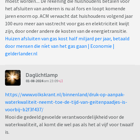
moest worden.... De rekening die huishoudens betalen voor
het afsluiten van anderen is nu al fors en loopt komende
jaren enorm op. ACM verwacht dat huishoudens volgend jaar
100 euro meer aan vastrecht voor gas en elektriciteit kwijt
zijn, door onder andere de kosten van de energietransitie.
Huizen afsluiten van gas kost half miljard per jaar, betaald
door mensen die níet van het gas gaan | Economie |
gelderlander.nl
Daglichtlamp
01-08-2024
om 23:09
https://www.volkskrant.nl/binnenland/druk-op-aanpak-
waterkwaliteit-neemt-toe-de-tijd-van-geitenpaadjes-is-
voorbij~b2f3f437/
Mooi die gedeeld gevoelde verantwoordelijkheid voor de
waterkwaliteit, al komt die wel pas als het al vijf voor twaalf
is.